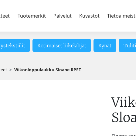
tteet
Tuotemerkit
Palvelut
Kuvastot
Tietoa meist
tystekstiilit
Kotimaiset liikelahjat
Kynät
Tulit
teet
Viikonloppulaukku Sloane RPET
Vii
Slo