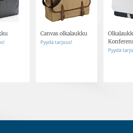
kku
Canvas olkalaukku
Olkalauk
Konferen
s!
Pyydä tarjous!
Pyydä tarj