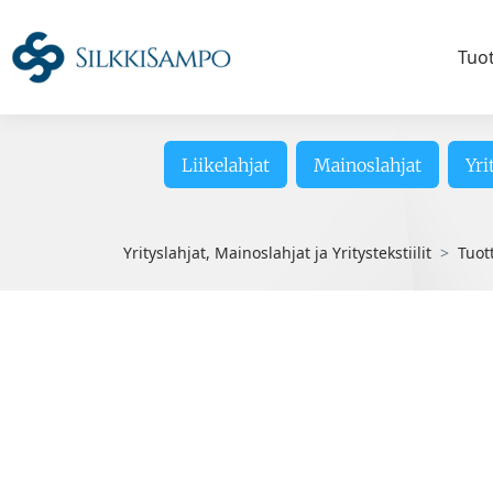
Tuo
Liikelahjat
Mainoslahjat
Yri
Yrityslahjat, Mainoslahjat ja Yritystekstiilit
Tuot