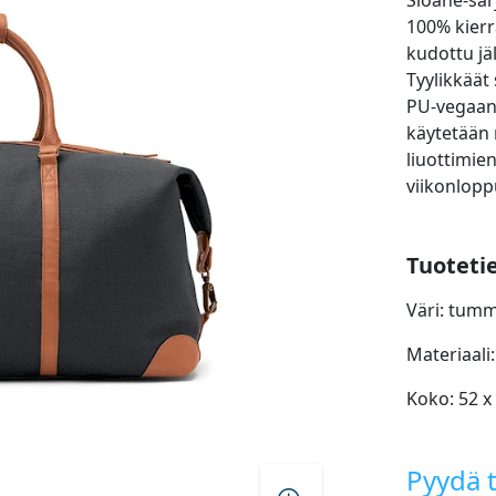
Sloane-sar
100% kierr
kudottu jä
Tyylikkäät
PU-vegaan
käytetään 
liuottimien
viikonlopp
Tuoteti
Väri: tum
Materiaali
Koko: 52 x
Pyydä t