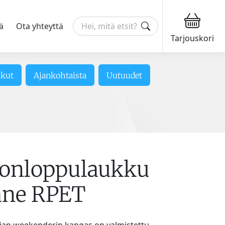
ä
Ota yhteyttä
Tarjouskori
ikut
Ajankohtaista
Uutuudet
konloppulaukku
ane RPET