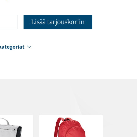
Lisää tarjouskoriin
kategoriat