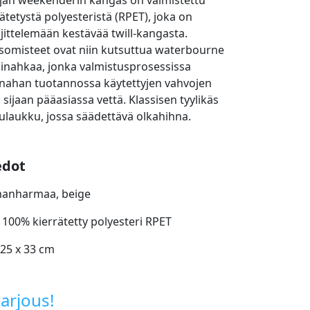
jan weekenderin kangas on valmistettu
ätetystä polyesteristä (RPET), joka on
ljittelemään kestävää twill-kangasta.
 somisteet ovat niin kutsuttua waterbourne
inahkaa, jonka valmistusprosessissa
nahan tuotannossa käytettyjen vahvojen
 sijaan pääasiassa vettä. Klassisen tyylikäs
ulaukku, jossa säädettävä olkahihna.
edot
manharmaa, beige
: 100% kierrätetty polyesteri RPET
 25 x 33 cm
arjous!