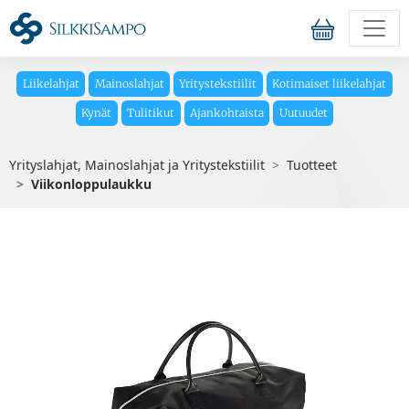
Liikelahjat
Mainoslahjat
Yritystekstiilit
Kotimaiset liikelahjat
Kynät
Tulitikut
Ajankohtaista
Uutuudet
Yrityslahjat, Mainoslahjat ja Yritystekstiilit
Tuotteet
Viikonloppulaukku