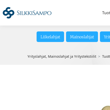
Tuo
Liikelahjat
Mainoslahjat
Yri
Yrityslahjat, Mainoslahjat ja Yritystekstiilit
Tuot