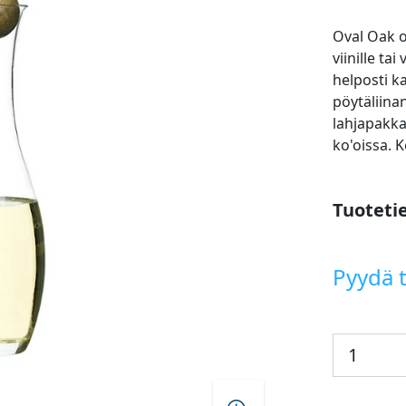
Oval Oak on
viinille t
helposti ka
pöytäliina
lahjapakka
ko'oissa. K
Tuoteti
Pyydä t