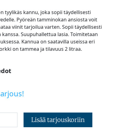
 tyylikäs kannu, joka sopii täydellisesti
ai vedelle. Pyöreän tamminokan ansiosta voit
ataa viinit tarjoilua varten. Sopii täydellisesti
n kanssa. Suupuhallettua lasia. Toimitetaan
uksessa. Kannua on saatavilla useissa eri
orkki on tammea ja tilavuus 2 litraa.
edot
arjous!
Lisää tarjouskoriin