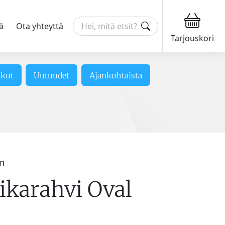
ä
Ota yhteyttä
Tarjouskori
ikut
Uutuudet
Ajankohtaista
m
ikarahvi Oval