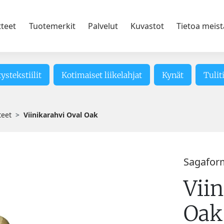
tteet
Tuotemerkit
Palvelut
Kuvastot
Tietoa meist
tystekstiilit
Kotimaiset liikelahjat
Kynät
Tulit
teet
Viinikarahvi Oval Oak
Sagafor
Viin
Oak