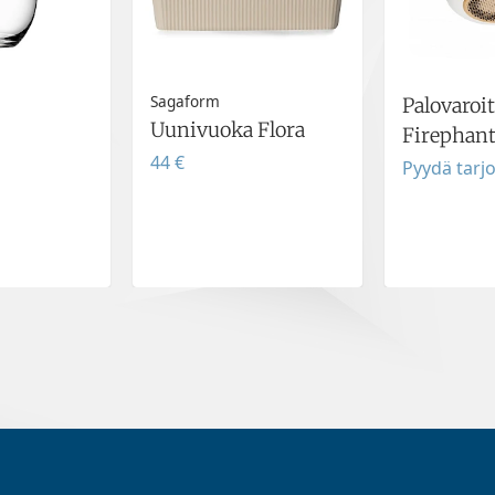
Sagaform
Palovaroi
Uunivuoka Flora
Firephan
44 €
Pyydä tarj