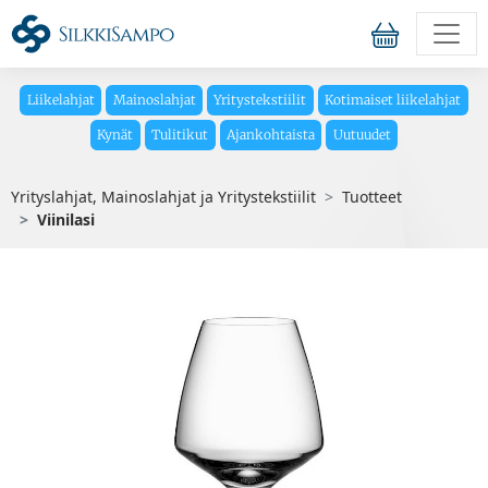
Liikelahjat
Mainoslahjat
Yritystekstiilit
Kotimaiset liikelahjat
Kynät
Tulitikut
Ajankohtaista
Uutuudet
Yrityslahjat, Mainoslahjat ja Yritystekstiilit
Tuotteet
Viinilasi