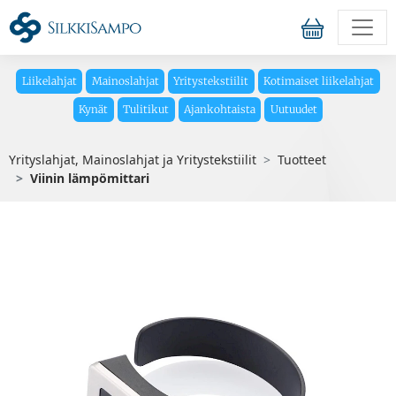
Liikelahjat
Mainoslahjat
Yritystekstiilit
Kotimaiset liikelahjat
Kynät
Tulitikut
Ajankohtaista
Uutuudet
Yrityslahjat, Mainoslahjat ja Yritystekstiilit
Tuotteet
Viinin lämpömittari