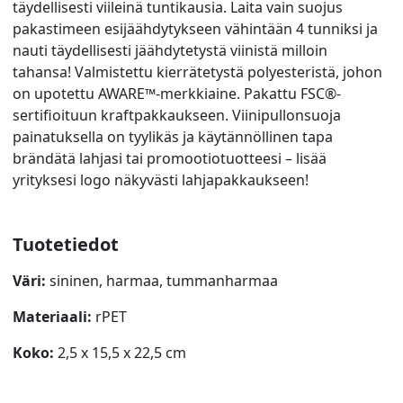
täydellisesti viileinä tuntikausia. Laita vain suojus
pakastimeen esijäähdytykseen vähintään 4 tunniksi ja
nauti täydellisesti jäähdytetystä viinistä milloin
tahansa! Valmistettu kierrätetystä polyesteristä, johon
on upotettu AWARE™-merkkiaine. Pakattu FSC®-
sertifioituun kraftpakkaukseen. Viinipullonsuoja
painatuksella on tyylikäs ja käytännöllinen tapa
brändätä lahjasi tai promootiotuotteesi – lisää
yrityksesi logo näkyvästi lahjapakkaukseen!
Tuotetiedot
Väri:
sininen, harmaa, tummanharmaa
Materiaali:
rPET
Koko:
2,5 x 15,5 x 22,5 cm