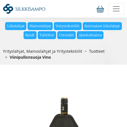
Liikelahjat
Mainoslahjat
Yritystekstiilit
Kotimaiset liikelahjat
Kynät
Tulitikut
Uutuudet
Ajankohtaista
Yrityslahjat, Mainoslahjat ja Yritystekstiilit
Tuotteet
Viinipullonsuoja Vino