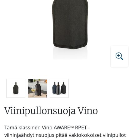
Viinipullonsuoja Vino
Tämä klassinen Vino AWARE™ RPET -
viininjäähdytinsuojus pitää vakiokokoiset viinipullot