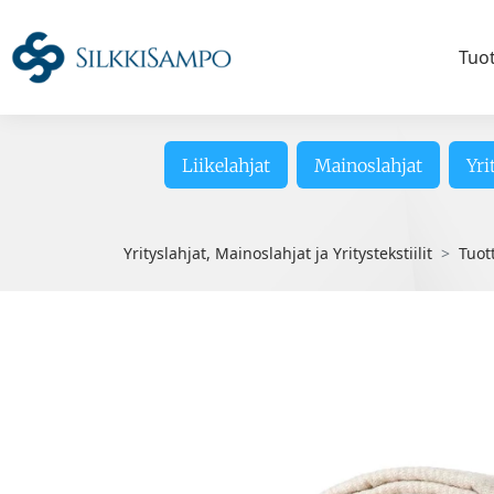
Tuo
Liikelahjat
Mainoslahjat
Yri
Yrityslahjat, Mainoslahjat ja Yritystekstiilit
Tuot