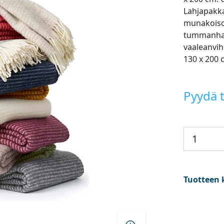
Lahjapakka
munakoiso,
tummanha
vaaleanvih
130 x 200 
Pyydä t
Tuotteen 