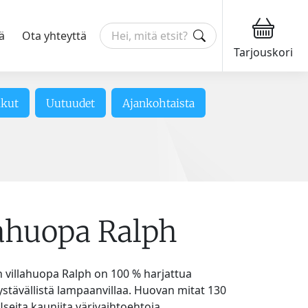
ä
Ota yhteyttä
Tarjouskori
ikut
Uutuudet
Ajankohtaista
lahuopa Ralph
 villahuopa Ralph on 100 % harjattua
stävällistä lampaanvillaa. Huovan mitat 130
Useita kauniita värivaihtoehtoja.