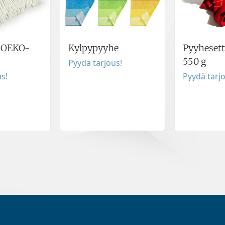
a OEKO-
Kylpypyyhe
Pyyheset
550 g
Pyydä tarjous!
s!
Pyydä tarj