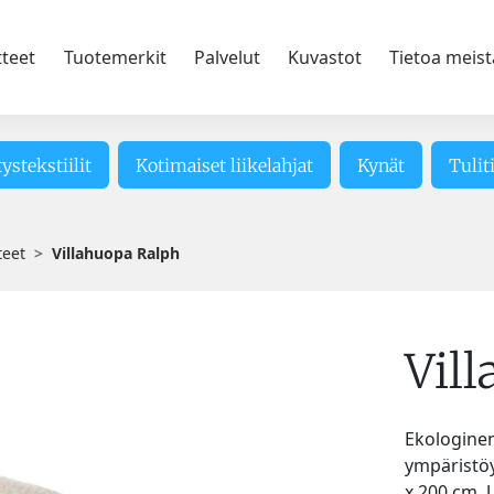
tteet
Tuotemerkit
Palvelut
Kuvastot
Tietoa meist
tystekstiilit
Kotimaiset liikelahjat
Kynät
Tulit
teet
Villahuopa Ralph
Vil
Ekologinen
ympäristöy
x 200 cm. 