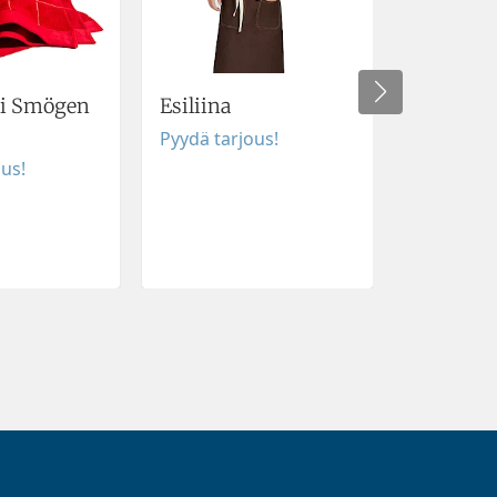
ti Smögen
Esiliina
Esiliina
Pyydä tarjous!
Pyydä tar
ous!