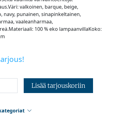
us.Väri: valkoinen, barque, beige,
 navy, punainen, sinapinkeltainen,
rmaa, vaaleanharmaa,
reä.Materiaali: 100 % eko lampaanvillaKoko:
cm
arjous!
Lisää tarjouskoriin
kategoriat