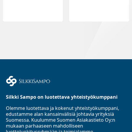
Silkki Sampo on luotettava yhteistyökumppani
Olemme luotettava ja kokenut yhteistyökumppani,
edustamme alan kansainvälisiä johtavia yrityksiä
Suomessa. Kuulumme Suomen Asiakastieto Oy:n
mukaan parhaaseen mahdolliseen
luottoluokitusryhmään ja toimialamme