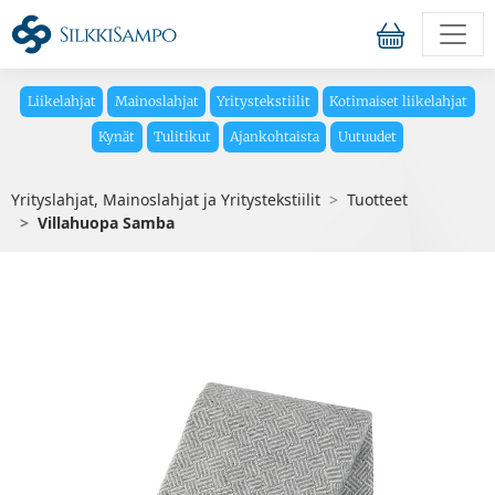
Liikelahjat
Mainoslahjat
Yritystekstiilit
Kotimaiset liikelahjat
Kynät
Tulitikut
Ajankohtaista
Uutuudet
Yrityslahjat, Mainoslahjat ja Yritystekstiilit
Tuotteet
Villahuopa Samba