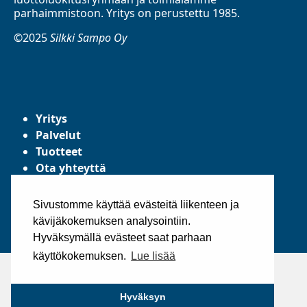
parhaimmistoon. Yritys on perustettu 1985.
©2025
Silkki Sampo Oy
Yritys
Palvelut
Tuotteet
Ota yhteyttä
Tietosuojaseloste
Yleiset toimitusehdot
Sivustomme käyttää evästeitä liikenteen ja
kävijäkokemuksen analysointiin.
Hyväksymällä evästeet saat parhaan
käyttökokemuksen.
Lue lisää
Hyväksyn