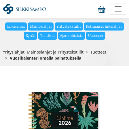
Liikelahjat
Mainoslahjat
Yritystekstiilit
Kotimaiset liikelahjat
Kynät
Tulitikut
Ajankohtaista
Uutuudet
Yrityslahjat, Mainoslahjat ja Yritystekstiilit
Tuotteet
Vuosikalenteri omalla painatuksella