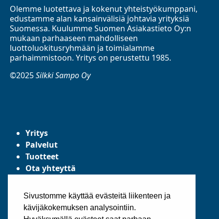
Olemme luotettava ja kokenut yhteistyökumppani,
edustamme alan kansainvälisiä johtavia yrityksiä
Suomessa. Kuulumme Suomen Asiakastieto Oy:n
mukaan parhaaseen mahdolliseen
luottoluokitusryhmään ja toimialamme
parhaimmistoon. Yritys on perustettu 1985.
©2025
Silkki Sampo Oy
Yritys
Palvelut
Tuotteet
Ota yhteyttä
Tietosuojaseloste
Yleiset toimitusehdot
Sivustomme käyttää evästeitä liikenteen ja
kävijäkokemuksen analysointiin.