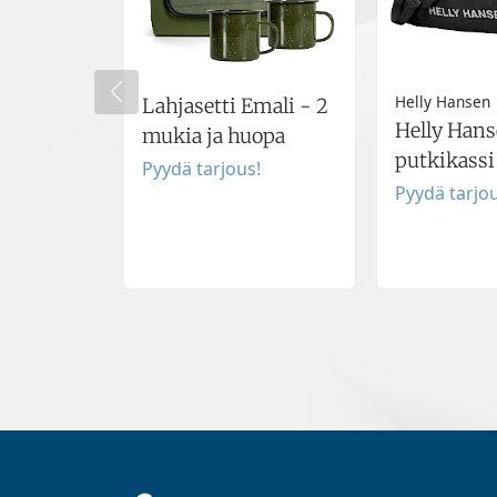
Helly Hansen
Lahjasetti Emali - 2
Helly Han
mukia ja huopa
putkikassi
Pyydä tarjous!
Pyydä tarjou