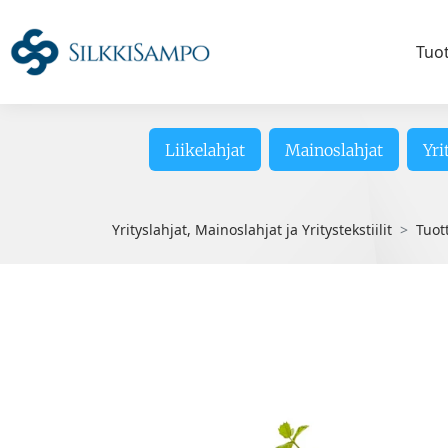
Tuo
Liikelahjat
Mainoslahjat
Yri
Yrityslahjat, Mainoslahjat ja Yritystekstiilit
Tuot