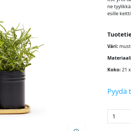
ne tyylikk
esille kei
Tuoteti
Väri:
must
Materiaali
Koko:
21 x
Pyydä t