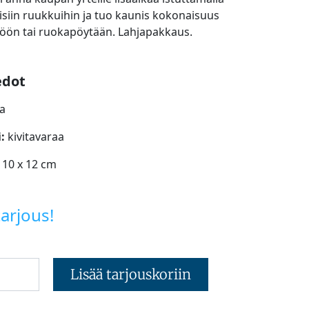
äisiin ruukkuihin ja tuo kaunis kokonaisuus
ttiöön tai ruokapöytään. Lahjapakkaus.
edot
a
:
kivitavaraa
 10 x 12 cm
arjous!
Lisää tarjouskoriin