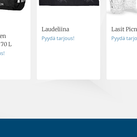
Laudeliina
Lasit Picn
sen
Pyydä tarjous!
Pyydä tarj
 70 L
s!