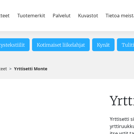
tteet
Tuotemerkit
Palvelut
Kuvastot
Tietoa meist
tystekstiilit
Kotimaiset liikelahjat
Kynät
Tulit
teet
Yrttisetti Monte
Yrtt
Yrttisetti
yrttiruukk
itse yrtit 