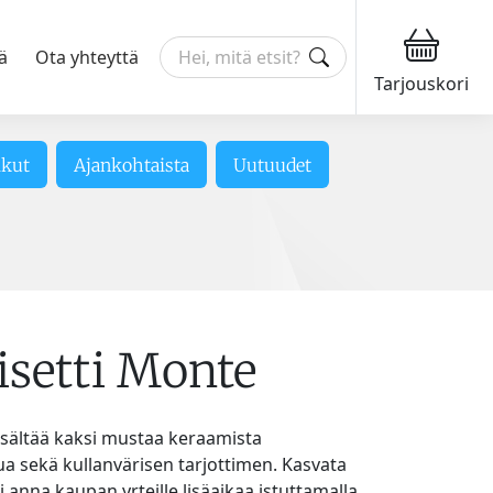
ä
Ota yhteyttä
Tarjouskori
ikut
Ajankohtaista
Uutuudet
isetti Monte
 sisältää kaksi mustaa keraamista
ua sekä kullanvärisen tarjottimen. Kasvata
tai anna kaupan yrteille lisäaikaa istuttamalla