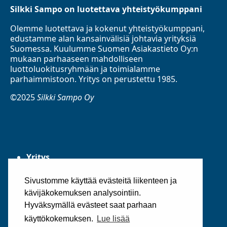
Silkki Sampo on luotettava yhteistyökumppani
Olemme luotettava ja kokenut yhteistyökumppani,
edustamme alan kansainvälisiä johtavia yrityksiä
Suomessa. Kuulumme Suomen Asiakastieto Oy:n
mukaan parhaaseen mahdolliseen
luottoluokitusryhmään ja toimialamme
parhaimmistoon. Yritys on perustettu 1985.
©2025
Silkki Sampo Oy
Yritys
Palvelut
Tuotteet
Sivustomme käyttää evästeitä liikenteen ja
Ota yhteyttä
kävijäkokemuksen analysointiin.
Tietosuojaseloste
Hyväksymällä evästeet saat parhaan
Yleiset toimitusehdot
käyttökokemuksen.
Lue lisää