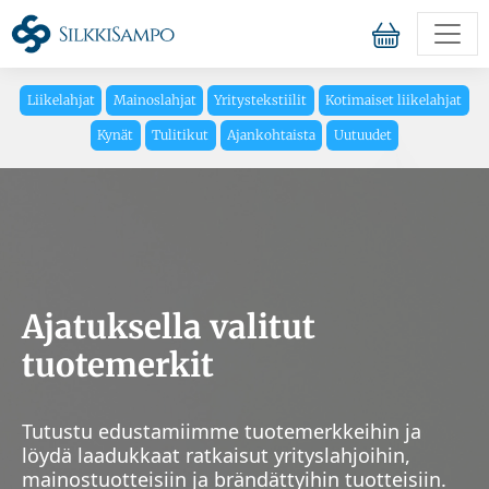
Liikelahjat
Mainoslahjat
Yritystekstiilit
Kotimaiset liikelahjat
Kynät
Tulitikut
Ajankohtaista
Uutuudet
Ajatuksella valitut
tuotemerkit
Tutustu edustamiimme tuotemerkkeihin ja
löydä laadukkaat ratkaisut yrityslahjoihin,
mainostuotteisiin ja brändättyihin tuotteisiin.