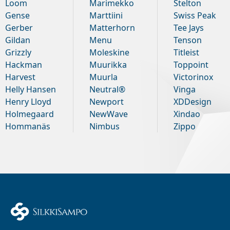
Loom
Marimekko
Stelton
Gense
Marttiini
Swiss Peak
Gerber
Matterhorn
Tee Jays
Gildan
Menu
Tenson
Grizzly
Moleskine
Titleist
Hackman
Muurikka
Toppoint
Harvest
Muurla
Victorinox
Helly Hansen
Neutral®
Vinga
Henry Lloyd
Newport
XDDesign
Holmegaard
NewWave
Xindao
Hommanäs
Nimbus
Zippo