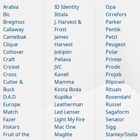
Arabia
ID Identity
Opa
Bic
Iittala
Orrefors
Bregmos
J. Harvest &
Parker
Callaway
Frost
Pentik
Camelbak
James
Petzl
Clique
Harvest
Peugeot
Cottover
Jokipiin
Polar
Craft
Pellava
Printer
Cricket
JVC
Prodir
Cross
Kaneli
Projob
Cutter &
Mamma
Riipinen
Buck
Kosta Boda
Rituals
D.A.D
Kupilka
Rosendahl
Europe
Leatherman
Russel
Match
Led Lenser
Sagaform
Fazer
Light My Fire
Senator
Fiskars
Mac One
Sigg
Fruit of the
Maglite
Stanley/Stella