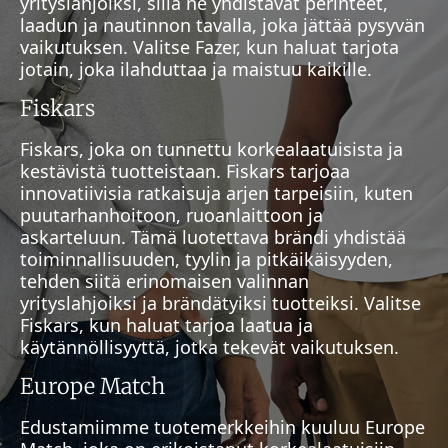
yrityslahjoiksi, sillä ne yhdistävät perinteet,
laadun ja nautinnon tavalla, joka jättää pysyvän
vaikutuksen. Valitse Fazer, kun haluat tarjota
jotain, joka ilahduttaa ja maistuu kaikille.
Fiskars
Fiskars, joka on tunnettu korkealaatuisista ja
kestävistä tuotteistaan. Fiskars tarjoaa
innovatiivisia ratkaisuja arjen tarpeisiin, kuten
puutarhanhoitoon, ruoanlaittoon ja
askarteluun. Tämä luotettava brändi yhdistää
toiminnallisuuden, tyylin ja pitkäikäisyyden,
tehden siitä erinomaisen valinnan
yrityslahjoiksi ja brändätyiksi tuotteiksi. Valitse
Fiskars, kun haluat tarjoa laatua ja
käytännöllisyyttä, jotka tekevät vaikutuksen.
Europe Match
Edustamiimme tuotemerkkeihin kuuluu Europe