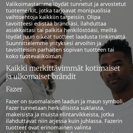
Valikoimastamme löydät tunnetut ja arvostetut
tuotemerkit, jotka tarjoavat monipuolisia
vaihtoehtoja kaikkiin tarpeisiin. Olipa
tavoitteesi edistää brändiäsi, ilahduttaa
asiakkaitasi tai palkita henkilöstöäsi, meiltä
löydät juuri oikeat tuotteet laadusta tinkimättä.
Suunnittelemme yrityksesi arvoihin ja
tavoitteisiin parhaiten sopivan tuotteen tai
koko tuotevalikoiman.
Kaikki merkittävimmät kotimaiset
ja ulkomaiset brändit
Fazer
Fazer on suomalaisen laadun ja maun symboli.
Fazer tunnetaan herkullisista suklaista,
makeisista ja muista elintarvikkeista, jotka
ilahduttavat niin arjessa kuin juhlassa. Fazerin
tuotteet ovat erinomainen valinta