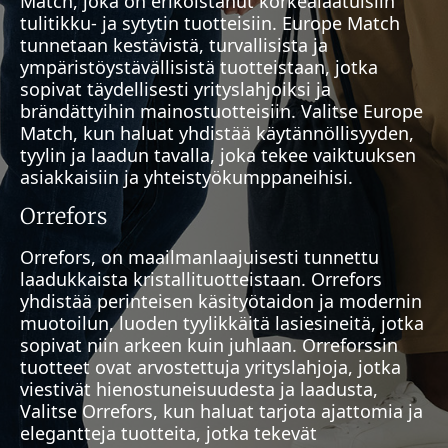
Match, joka on erikoistanut korkealaatuisiin
tulitikku- ja sytytin tuotteisiin. Europe Match
tunnetaan kestävistä, turvallisista ja
ympäristöystävällisistä tuotteistaan, jotka
sopivat täydellisesti yrityslahjoiksi ja
brändättyihin mainostuotteisiin. Valitse Europe
Match, kun haluat yhdistää käytännöllisyyden,
tyylin ja laadun tavalla, joka tekee vaiktuuksen
asiakkaisiin ja yhteistyökumppaneihisi.
Orrefors
Orrefors, on maailmanlaajuisesti tunnettu
laadukkaista kristallituotteistaan. Orrefors
yhdistää perinteisen käsityötaidon ja modernin
muotoilun, luoden tyylikkäitä lasiesineitä, jotka
sopivat niin arkeen kuin juhlaan. Orreforssin
tuotteet ovat arvostettuja yrityslahjoja, jotka
viestivät hienostuneisuudesta ja laadusta,
Valitse Orrefors, kun haluat tarjota ajattomia ja
elegantteja tuotteita, jotka tekevät