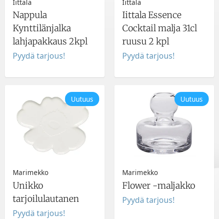
Iittala
Iittala
Nappula
Iittala Essence
Kynttilänjalka
Cocktail malja 31cl
lahjapakkaus 2kpl
ruusu 2 kpl
Pyydä tarjous!
Pyydä tarjous!
Uutuus
Uutuus
Marimekko
Marimekko
Unikko
Flower -maljakko
tarjoilulautanen
Pyydä tarjous!
Pyydä tarjous!