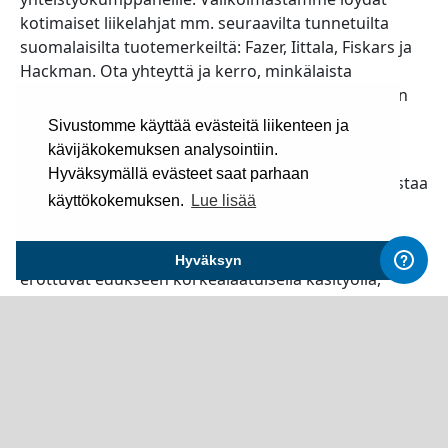
kotimaiset liikelahjat mm. seuraavilta tunnetuilta
suomalaisilta tuotemerkeiltä: Fazer, Iittala, Fiskars ja
Hackman. Ota yhteyttä ja kerro, minkälaista
kotimaista liikelahjaa etsin niin asiantuntijamme on
apunasi. Tiesithän, että suomalaisia liikelahjoja
Sivustomme käyttää evästeitä liikenteen ja
arvostetaan myös ulkomailla.
kävijäkokemuksen analysointiin.
Hyväksymällä evästeet saat parhaan
Kotimaiset liikelahjat ovat erinomainen tapa vahvistaa
käyttökokemuksen.
Lue lisää
yrityksen brändiä, rakentaa asiakassuhteita ja
osoittaa arvostusta työntekijöille sekä
yhteistyökumppaneille. Suomalaiset liikelahjat
Hyväksyn
erottuvat edukseen korkealaatuisella käsityöllä,
innovatiivisuudella ja vastuullisuudella. Lue, miksi
kotimaiset liikelahjat ovat paras valinta yrityksellesi ja
mitä hyötyjä ne tarjoavat.
Miksi valita kotimaiset liikelahjat?
Laatu ja kestävyys:
Suomalainen käsityö tunnetaan