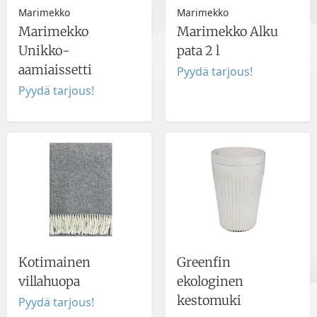
Marimekko
Marimekko
Marimekko
Marimekko Alku
Unikko-
pata 2 l
aamiaissetti
Pyydä tarjous!
Pyydä tarjous!
Kotimainen
Greenfin
villahuopa
ekologinen
kestomuki
Pyydä tarjous!