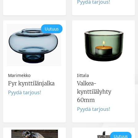
Pyydä tarjous!
Uutuus
Marimekko
Iittala
Fyr kynttilänjalka
Valkea-
kynttilälyhty
Pyydä tarjous!
60mm
Pyydä tarjous!
Uutuus