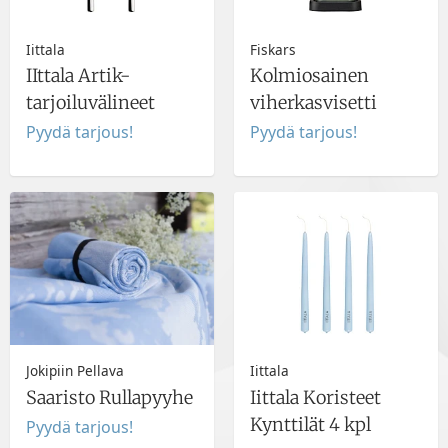
Iittala
Fiskars
IIttala Artik-
Kolmiosainen
tarjoiluvälineet
viherkasvisetti
Pyydä tarjous!
Pyydä tarjous!
Jokipiin Pellava
Iittala
Saaristo Rullapyyhe
Iittala Koristeet
Kynttilät 4 kpl
Pyydä tarjous!