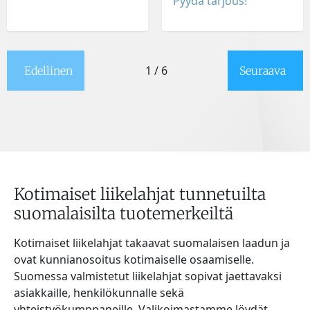
Pyydä tarjous!
1 / 6
Edellinen
Seuraava
Kotimaiset liikelahjat tunnetuilta
suomalaisilta tuotemerkeiltä
Kotimaiset liikelahjat takaavat suomalaisen laadun ja
ovat kunnianosoitus kotimaiselle osaamiselle.
Suomessa valmistetut liikelahjat sopivat jaettavaksi
asiakkaille, henkilökunnalle sekä
yhteistyökumppaneille. Valikoimastamme löydät