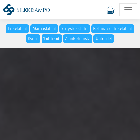
Liikelahjat
Mainoslahjat
Yritystekstiilit
Kotimaiset liikelahjat
Kynät
Tulitikut
Ajankohtaista
Uutuudet