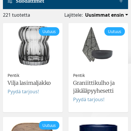
Suodattimet
221 tuotetta
Lajittele:
Uusimmat ensin
Uutuus
Uutuus
Pentik
Pentik
Vilja lasimaljakko
Graniittikulho ja
jäkäläpyyhesetti
Pyydä tarjous!
Pyydä tarjous!
Uutuus