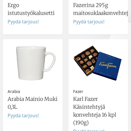
Ergo
Fazerina 295g
istutustyökalusetti
maitosuklaakonvehteja
Pyydä tarjous!
Pyydä tarjous!
Arabia
Fazer
Arabia Mainio Muki
Karl Fazer
0,3L
Käsintehtyjä
konvehteja 16 kpl
Pyydä tarjous!
(190g)