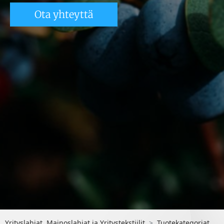
Ota yhteyttä
Yrityslahjat, Mainoslahjat ja Yritystekstiilit
Tuotekategoriat