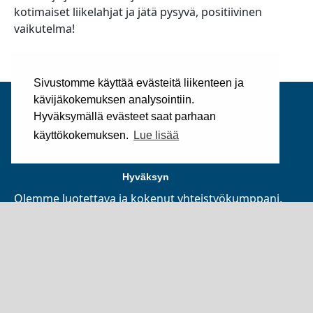
kotimaiset liikelahjat ja jätä pysyvä, positiivinen
vaikutelma!
Sivustomme käyttää evästeitä liikenteen ja
kävijäkokemuksen analysointiin.
Hyväksymällä evästeet saat parhaan
käyttökokemuksen.
Lue lisää
Silkki Sampo on luotettava yhteistyökumppani
Hyväksyn
Olemme luotettava ja kokenut yhteistyökumppani,
edustamme alan kansainvälisiä johtavia yrityksiä
Suomessa. Kuulumme Suomen Asiakastieto Oy:n
mukaan parhaaseen mahdolliseen
luottoluokitusryhmään ja toimialamme
parhaimmistoon. Yritys on perustettu 1985.
©2025
Silkki Sampo Oy