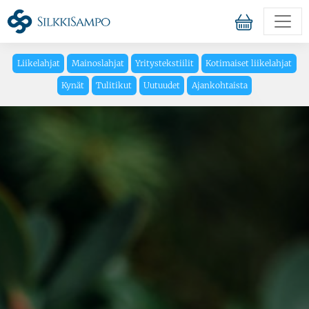
Liikelahjat
Mainoslahjat
Yritystekstiilit
Kotimaiset liikelahjat
Kynät
Tulitikut
Uutuudet
Ajankohtaista