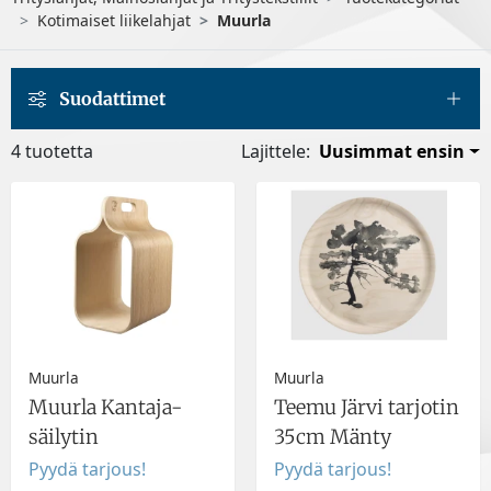
Kotimaiset liikelahjat
Muurla
Suodattimet
4 tuotetta
Lajittele:
Uusimmat ensin
Muurla
Muurla
Muurla Kantaja-
Teemu Järvi tarjotin
säilytin
35cm Mänty
Pyydä tarjous!
Pyydä tarjous!