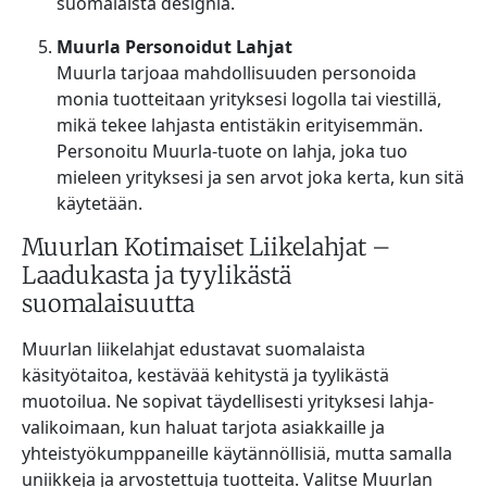
suomalaista designia.
Muurla Personoidut Lahjat
Muurla tarjoaa mahdollisuuden personoida
monia tuotteitaan yrityksesi logolla tai viestillä,
mikä tekee lahjasta entistäkin erityisemmän.
Personoitu Muurla-tuote on lahja, joka tuo
mieleen yrityksesi ja sen arvot joka kerta, kun sitä
käytetään.
Muurlan Kotimaiset Liikelahjat –
Laadukasta ja tyylikästä
suomalaisuutta
Muurlan liikelahjat edustavat suomalaista
käsityötaitoa, kestävää kehitystä ja tyylikästä
muotoilua. Ne sopivat täydellisesti yrityksesi lahja-
valikoimaan, kun haluat tarjota asiakkaille ja
yhteistyökumppaneille käytännöllisiä, mutta samalla
uniikkeja ja arvostettuja tuotteita. Valitse Muurlan