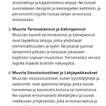
arvostettuja ja käytännöllisiä lahjoja. Ne tuovat
suomalaisen designin ja kestävyyden keittiöön, ja
personointi logolla nostaa lahjan arvostusta
entisestään.
Muurla Termoskannut ja Kahvipannut
Muurlan kauniit termoskannut ja kahvipannut
ovat täydellisiä lahjoja, jotka yhdistävät
toiminnallisuuden ja tyylin. Ne pitävät juomat
lämpiminä pitkään ja tarjoavat jokaiseen
käyttöön sopivan muotoilun. Personoidut versiot
logolla lisäävät brändin näkyvyyttä.
Muurla Sisustustuotteet ja Lahjapakkaukset
Muurlan sisustustuotteet, kuten kynttilälyhdyt ja
valaisimet, ovat ajattomia lahjoja, jotka luovat
tunnelmaa ja kauneutta kotona tai toimistossa.
Ne sopivat erinomaisesti liikelahjaksi ja luovat
mielikuvan yrityksestäsi, joka arvostaa laatua ja