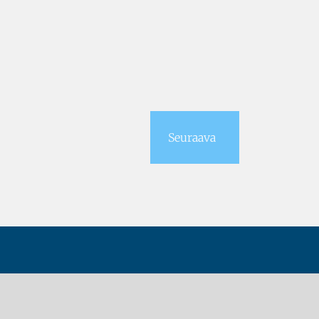
Seuraava
ietosuojaseloste