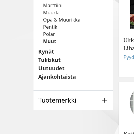
Marttiini
Muurla
Opa & Muurikka
Pentik
Polar
Ukk
Muut
Lih
Kynät
Pyyd
Tulitikut
Uutuudet
Ajankohtaista
Tuotemerkki