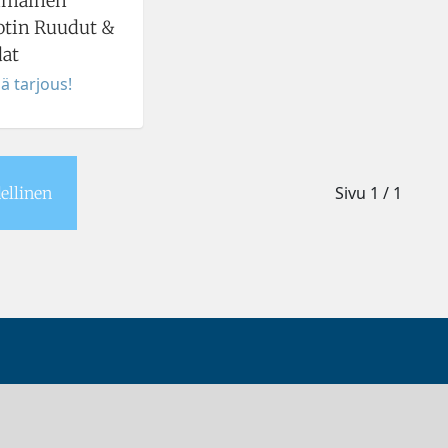
imainen
jotin Ruudut &
dat
ä tarjous!
Sivu
1 / 1
ellinen
ppani
Yritys
T