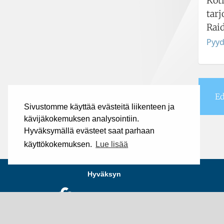
Kot
tar
Rai
Pyyd
Ed
Sivustomme käyttää evästeitä liikenteen ja
kävijäkokemuksen analysointiin.
Hyväksymällä evästeet saat parhaan
käyttökokemuksen.
Lue lisää
Hyväksyn
Silkki Sampo on luotettava yhteistyökum