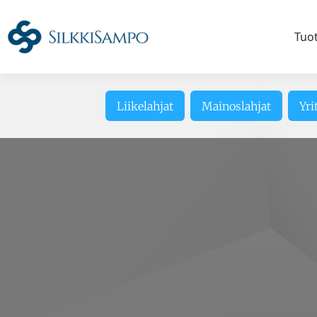
Tuo
Liikelahjat
Mainoslahjat
Yri