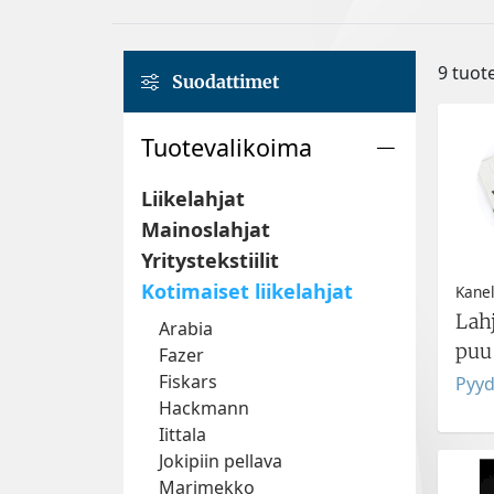
9 tuot
Suodattimet
Tuotevalikoima
Liikelahjat
Mainoslahjat
Yritystekstiilit
Kotimaiset liikelahjat
Kane
Lahj
Arabia
puu
Fazer
Fiskars
Pyyd
Hackmann
Iittala
Jokipiin pellava
Marimekko