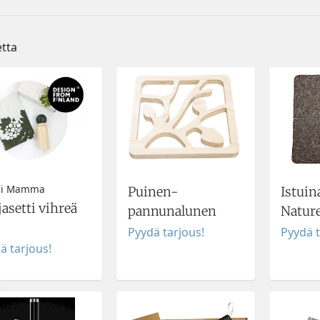
etta
li Mamma
Puinen-
Istuin
asetti vihreä
pannunalunen
Natur
Pyydä tarjous!
Pyydä t
ä tarjous!