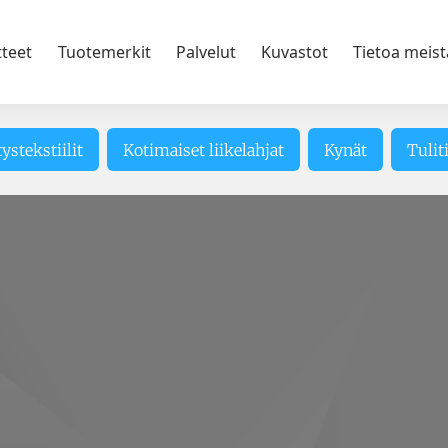
tteet
Tuotemerkit
Palvelut
Kuvastot
Tietoa meist
tystekstiilit
Kotimaiset liikelahjat
Kynät
Tulit