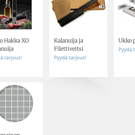
o Hakka XO
Kalanuija ja
Ukko p
anuija
Filettiveitsi
Pyydä t
ä tarjous!
Pyydä tarjous!