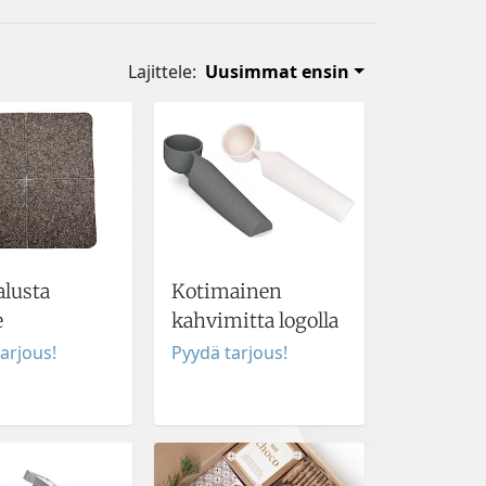
Lajittele:
Uusimmat ensin
alusta
Kotimainen
e
kahvimitta logolla
arjous!
Pyydä tarjous!