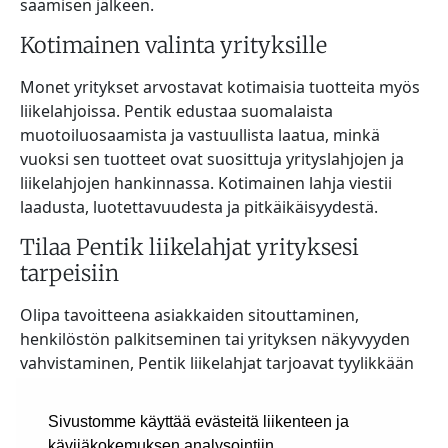
saamisen jälkeen.
Kotimainen valinta yrityksille
Monet yritykset arvostavat kotimaisia tuotteita myös
liikelahjoissa. Pentik edustaa suomalaista
muotoiluosaamista ja vastuullista laatua, minkä
vuoksi sen tuotteet ovat suosittuja yrityslahjojen ja
liikelahjojen hankinnassa. Kotimainen lahja viestii
laadusta, luotettavuudesta ja pitkäikäisyydestä.
Tilaa Pentik liikelahjat yrityksesi
tarpeisiin
Olipa tavoitteena asiakkaiden sitouttaminen,
henkilöstön palkitseminen tai yrityksen näkyvyyden
vahvistaminen, Pentik liikelahjat tarjoavat tyylikkään
ja arvostetun ratkaisun. Laadukkaat tuotteet,
suomalainen design ja monipuolinen valikoima
Sivustomme käyttää evästeitä liikenteen ja
tekevät niistä erinomaisen vaihtoehdon yritysten
kävijäkokemuksen analysointiin.