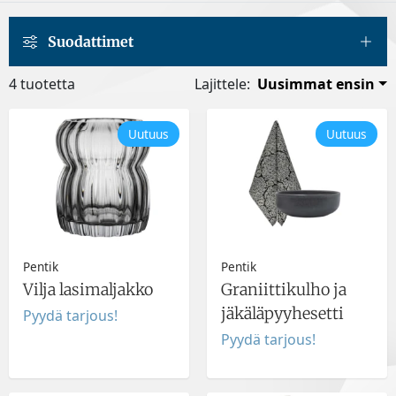
Suodattimet
4 tuotetta
Lajittele:
Uusimmat ensin
Uutuus
Uutuus
Pentik
Pentik
Vilja lasimaljakko
Graniittikulho ja
jäkäläpyyhesetti
Pyydä tarjous!
Pyydä tarjous!