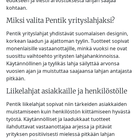
edukseen ja viestii arvostuksesta lahjan saajaa
kohtaan.
Miksi valita Pentik yrityslahjaksi?
Pentik yrityslahjat yhdistävät suomalaisen designin,
korkean laadun ja ajattoman tyylin. Tuotteet sopivat
monenlaisille vastaanottajille, minkä vuoksi ne ovat
suosittu vaihtoehto yritysten lahjahankinnoissa.
Käytännöllinen ja tyylikäs lahja säilyttää arvonsa
vuosien ajan ja muistuttaa saajaansa lahjan antajasta
pitkään.
Liikelahjat asiakkaille ja henkilöstölle
Pentik liikelahjat sopivat niin tärkeiden asiakkaiden
muistamiseen kuin henkilöstön kiittämiseen hyvästä
työstä. Käytännölliset ja laadukkaat tuotteet
ilahduttavat vastaanottajaa arjessa ja pitävät
yrityksen positiivisesti mielessä pitkään lahjan