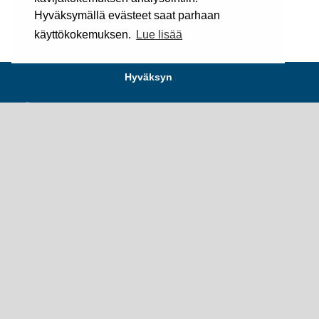
lahjatarpeisiin.
Hyväksymällä evästeet saat parhaan
käyttökokemuksen.
Lue lisää
Hyväksyn
Silkki Sampo on luotettava yhteistyökumppani
Olemme luotettava ja kokenut yhteistyökumppani,
edustamme alan kansainvälisiä johtavia yrityksiä
Suomessa. Kuulumme Suomen Asiakastieto Oy:n
mukaan parhaaseen mahdolliseen
luottoluokitusryhmään ja toimialamme
parhaimmistoon. Yritys on perustettu 1985.
©2025
Silkki Sampo Oy