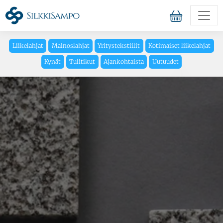
Liikelahjat
Mainoslahjat
Yritystekstiilit
Kotimaiset liikelahjat
Kynät
Tulitikut
Ajankohtaista
Uutuudet