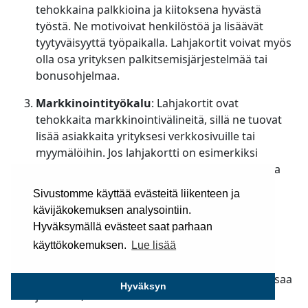
tehokkaina palkkioina ja kiitoksena hyvästä
työstä. Ne motivoivat henkilöstöä ja lisäävät
tyytyväisyyttä työpaikalla. Lahjakortit voivat myös
olla osa yrityksen palkitsemisjärjestelmää tai
bonusohjelmaa.
Markkinointityökalu
: Lahjakortit ovat
tehokkaita markkinointivälineitä, sillä ne tuovat
lisää asiakkaita yrityksesi verkkosivuille tai
myymälöihin. Jos lahjakortti on esimerkiksi
rajoitettu tietyn ajanjakson aikana, se voi luoda
kiireen tuntua ja lisätä ostohalukkuutta.
Sivustomme käyttää evästeitä liikenteen ja
kävijäkokemuksen analysointiin.
Vähentää lahjan valintaan liittyvää
Hyväksymällä evästeet saat parhaan
epävarmuutta
: Lahjakortit ovat oivallinen
vaihtoehto, jos et ole varma, mitä lahjansaaja
käyttökokemuksen.
Lue lisää
haluaisi. Lahjakortti poistaa tämän
epävarmuuden ja varmistaa, että lahjan saaja saa
Hyväksyn
juuri sen, mitä hän tarvitsee.