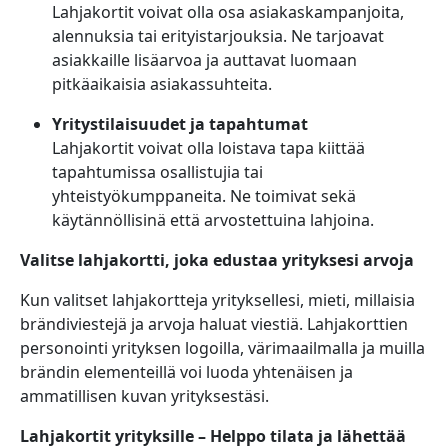
Lahjakortit voivat olla osa asiakaskampanjoita,
alennuksia tai erityistarjouksia. Ne tarjoavat
asiakkaille lisäarvoa ja auttavat luomaan
pitkäaikaisia asiakassuhteita.
Yritystilaisuudet ja tapahtumat
Lahjakortit voivat olla loistava tapa kiittää
tapahtumissa osallistujia tai
yhteistyökumppaneita. Ne toimivat sekä
käytännöllisinä että arvostettuina lahjoina.
Valitse lahjakortti, joka edustaa yrityksesi arvoja
Kun valitset lahjakortteja yrityksellesi, mieti, millaisia
brändiviestejä ja arvoja haluat viestiä. Lahjakorttien
personointi yrityksen logoilla, värimaailmalla ja muilla
brändin elementeillä voi luoda yhtenäisen ja
ammatillisen kuvan yrityksestäsi.
Lahjakortit yrityksille – Helppo tilata ja lähettää