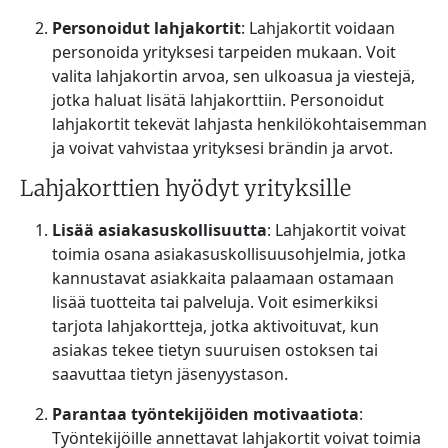
Personoidut lahjakortit
: Lahjakortit voidaan
personoida yrityksesi tarpeiden mukaan. Voit
valita lahjakortin arvoa, sen ulkoasua ja viestejä,
jotka haluat lisätä lahjakorttiin. Personoidut
lahjakortit tekevät lahjasta henkilökohtaisemman
ja voivat vahvistaa yrityksesi brändin ja arvot.
Lahjakorttien hyödyt yrityksille
Lisää asiakasuskollisuutta
: Lahjakortit voivat
toimia osana asiakasuskollisuusohjelmia, jotka
kannustavat asiakkaita palaamaan ostamaan
lisää tuotteita tai palveluja. Voit esimerkiksi
tarjota lahjakortteja, jotka aktivoituvat, kun
asiakas tekee tietyn suuruisen ostoksen tai
saavuttaa tietyn jäsenyystason.
Parantaa työntekijöiden motivaatiota
:
Työntekijöille annettavat lahjakortit voivat toimia