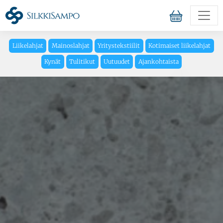
Liikelahjat
Mainoslahjat
Yritystekstiilit
Kotimaiset liikelahjat
Kynät
Tulitikut
Uutuudet
Ajankohtaista