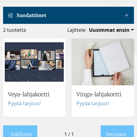
Suodattimet
2 tuotetta
Lajittele:
Uusimmat ensin
Veya-lahjakortti
Vinga-lahjakortti
Pyydä tarjous!
Pyydä tarjous!
1 / 1
Edellinen
Seuraava