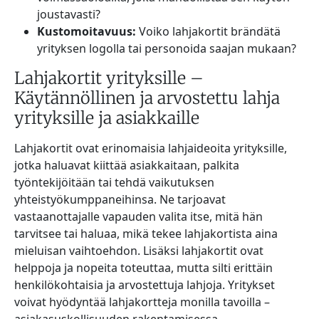
joustavasti?
Kustomoitavuus:
Voiko lahjakortit brändätä
yrityksen logolla tai personoida saajan mukaan?
Lahjakortit yrityksille –
Käytännöllinen ja arvostettu lahja
yrityksille ja asiakkaille
Lahjakortit ovat erinomaisia lahjaideoita yrityksille,
jotka haluavat kiittää asiakkaitaan, palkita
työntekijöitään tai tehdä vaikutuksen
yhteistyökumppaneihinsa. Ne tarjoavat
vastaanottajalle vapauden valita itse, mitä hän
tarvitsee tai haluaa, mikä tekee lahjakortista aina
mieluisan vaihtoehdon. Lisäksi lahjakortit ovat
helppoja ja nopeita toteuttaa, mutta silti erittäin
henkilökohtaisia ja arvostettuja lahjoja. Yritykset
voivat hyödyntää lahjakortteja monilla tavoilla –
asiakasuskollisuuden rakentamisessa,