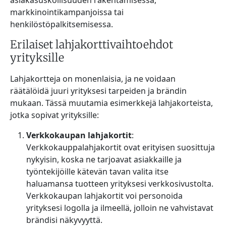
markkinointikampanjoissa tai
henkilöstöpalkitsemisessa.
Erilaiset lahjakorttivaihtoehdot
yrityksille
Lahjakortteja on monenlaisia, ja ne voidaan
räätälöidä juuri yrityksesi tarpeiden ja brändin
mukaan. Tässä muutamia esimerkkejä lahjakorteista,
jotka sopivat yrityksille:
Verkkokaupan lahjakortit
:
Verkkokauppalahjakortit ovat erityisen suosittuja
nykyisin, koska ne tarjoavat asiakkaille ja
työntekijöille kätevän tavan valita itse
haluamansa tuotteen yrityksesi verkkosivustolta.
Verkkokaupan lahjakortit voi personoida
yrityksesi logolla ja ilmeellä, jolloin ne vahvistavat
brändisi näkyvyyttä.