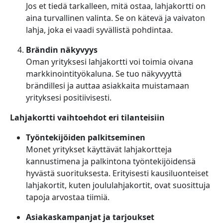
Jos et tiedä tarkalleen, mitä ostaa, lahjakortti on
aina turvallinen valinta. Se on kätevä ja vaivaton
lahja, joka ei vaadi syvällistä pohdintaa.
Brändin näkyvyys
Oman yrityksesi lahjakortti voi toimia oivana
markkinointityökaluna. Se tuo näkyvyyttä
brändillesi ja auttaa asiakkaita muistamaan
yrityksesi positiivisesti.
Lahjakortti vaihtoehdot eri tilanteisiin
Työntekijöiden palkitseminen
Monet yritykset käyttävät lahjakortteja
kannustimena ja palkintona työntekijöidensä
hyvästä suorituksesta. Erityisesti kausiluonteiset
lahjakortit, kuten joululahjakortit, ovat suosittuja
tapoja arvostaa tiimiä.
Asiakaskampanjat ja tarjoukset