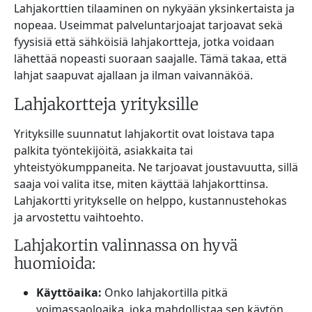
Lahjakorttien tilaaminen on nykyään yksinkertaista ja
nopeaa. Useimmat palveluntarjoajat tarjoavat sekä
fyysisiä että sähköisiä lahjakortteja, jotka voidaan
lähettää nopeasti suoraan saajalle. Tämä takaa, että
lahjat saapuvat ajallaan ja ilman vaivannäköä.
Lahjakortteja yrityksille
Yrityksille suunnatut lahjakortit ovat loistava tapa
palkita työntekijöitä, asiakkaita tai
yhteistyökumppaneita. Ne tarjoavat joustavuutta, sillä
saaja voi valita itse, miten käyttää lahjakorttinsa.
Lahjakortti yritykselle on helppo, kustannustehokas
ja arvostettu vaihtoehto.
Lahjakortin valinnassa on hyvä
huomioida:
Käyttöaika:
Onko lahjakortilla pitkä
voimassaoloaika, joka mahdollistaa sen käytön