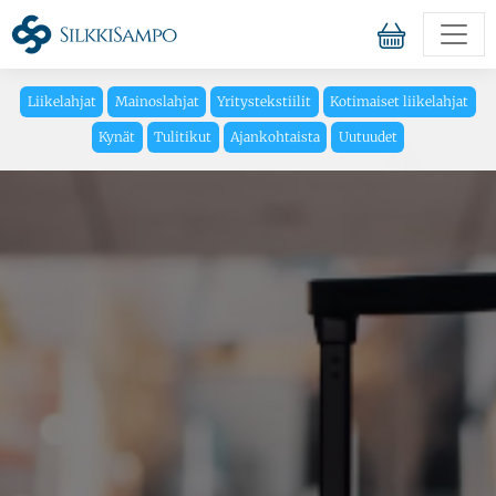
Liikelahjat
Mainoslahjat
Yritystekstiilit
Kotimaiset liikelahjat
Kynät
Tulitikut
Ajankohtaista
Uutuudet