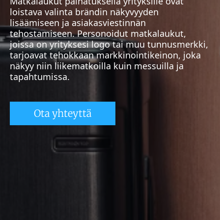
Matkalaukut painatuksella yrityksille ovat
loistava valinta brändin näkyvyyden
lisäämiseen ja asiakasviestinnän
tehostamiseen. Personoidut matkalaukut,
joissa on yrityksesi logo tai muu tunnusmerkki,
tarjoavat tehokkaan markkinointikeinon, joka
näkyy niin liikematkoilla kuin messuilla ja
tapahtumissa.
Ota yhteyttä