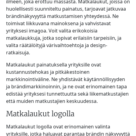
ilmeen, joka erottuu massasta. Matkalaukut, joissa on
huolellisesti suunniteltu painatus, tarjoavat jatkuvaa
brändinäkyvyyttä matkustamisen yhteydessä. Ne
toimivat liikkuvana mainoksena ja vahvistavat
yrityksesi imagoa. Voit valita erikokoisia
matkalaukkuja, jotka sopivat erilaisiin tarpeisiin, ja
valita räätälöityjä värivaihtoehtoja ja design-
ratkaisuja.
Matkalaukut painatuksella yrityksille ovat
kustannustehokas ja pitkäkestoinen
markkinointiväline. Ne yhdistävät käytännöllisyyden
ja brändimarkkinoinnin, ja ne ovat erinomainen tapa
edistää yrityksesi tunnettuutta sekä liikematkustajien
että muiden matkustajien keskuudessa.
Matkalaukut logolla
Matkalaukut logolla ovat erinomainen valinta
yrityksille, jotka haluavat parantaa brändin näkyvyyttä