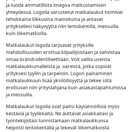
ja luoda ammatillista imagoa matkustamisen
yhteydessä. Logolla varustetut matkalaukut toimivat
tehokkaina liikkuvina mainoksina ja antavat
yrityksellesi näkyvyyttä niin lentokentillä, messuilla
kuin liikematkoilla.
Matkalaukut logolla tarjoavat yrityksille
mahdollisuuden erottua kilpailijoistaan ja vahvistaa
omaa brändi-identiteettiään. Voit valita useista
matkalaukkumalleista ja -väreistä, jotka sopivat
yrityksesi tyyliin ja tarpeisiin. Logon painaminen
matkalaukkuun lisää yksilöllisyyttä ja tekee siitä
erottuvan niin yrityslahjana kuin asiakastapahtumissa
ja messuilla.
Matkalaukut logolla ovat paitsi käytännöllisiä myös
kestäviä ja tyylikkäitä. Ne auttavat asiakkaitasi ja
työntekijöitäsi tunnistamaan matkalaukkunsa
helposti lentokentällä ja tekevät liikematkoista