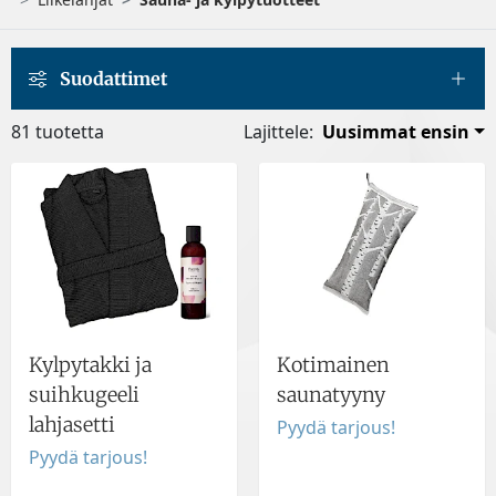
Suodattimet
81 tuotetta
Lajittele:
Uusimmat ensin
Kylpytakki ja
Kotimainen
suihkugeeli
saunatyyny
lahjasetti
Pyydä tarjous!
Pyydä tarjous!