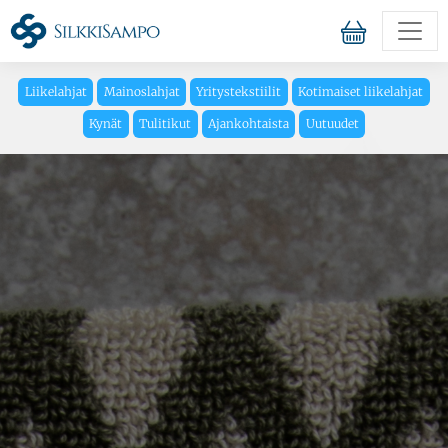
Liikelahjat
Mainoslahjat
Yritystekstiilit
Kotimaiset liikelahjat
Kynät
Tulitikut
Ajankohtaista
Uutuudet