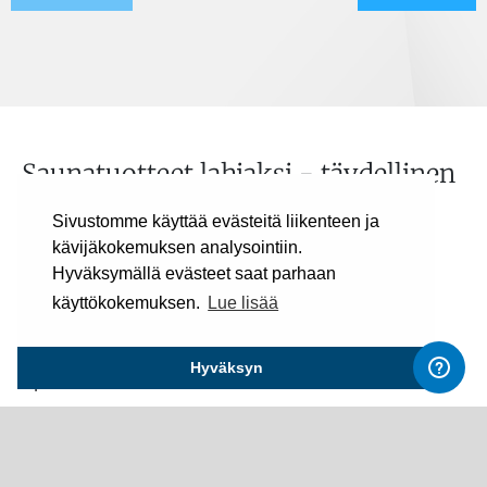
Saunatuotteet lahjaksi - täydellinen
valinta hyvinvoinnin ystävälle
Sivustomme käyttää evästeitä liikenteen ja
Saunatuotteet ovat erinomainen lahjaidea kaikille,
kävijäkokemuksen analysointiin.
jotka arvostavat rentoutumista, hyvinvointia ja
Hyväksymällä evästeet saat parhaan
suomalaista saunakulttuuria. Ne sopivat niin
käyttökokemuksen.
Lue lisää
joululahjaksi kuin kesälahjaksi. Saunalahjat ovat
käytännöllisiä ja ne tuovat saunakokemukseen
Hyväksyn
ripauksen luksusta.
Tyylikkäät ja personoidut
saunatarvikkeet – yrityslahja, joka
muistetaan