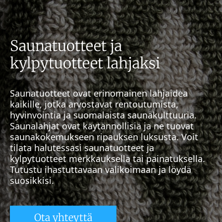
Saunatuotteet ja
kylpytuotteet lahjaksi
Saunatuotteet ovat erinomainen lahjaidea
kaikille, jotka arvostavat rentoutumista,
hyvinvointia ja suomalaista saunakulttuuria.
Saunalahjat ovat käytännöllisiä ja ne tuovat
saunakokemukseen ripauksen luksusta. Voit
tilata halutessasi saunatuotteet ja
kylpytuotteet merkkauksella tai painatuksella.
Tutustu ihastuttavaan valikoimaan ja löydä
suosikkisi.
Ota yhteyttä