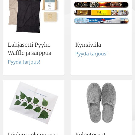
Lahjasetti Pyyhe
Kynsiviila
Waffle ja saippua
Pyydä tarjous!
Pyydä tarjous!
Löylyntuoksupussi
Kylpytossut