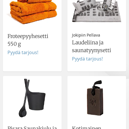
Jokipiin Pellava
Froteepyyhesetti
Laudeliina ja
550 g
saunatyynysetti
Pyydä tarjous!
Pyydä tarjous!
Pisara Saunakiulu ja
Kotimainen