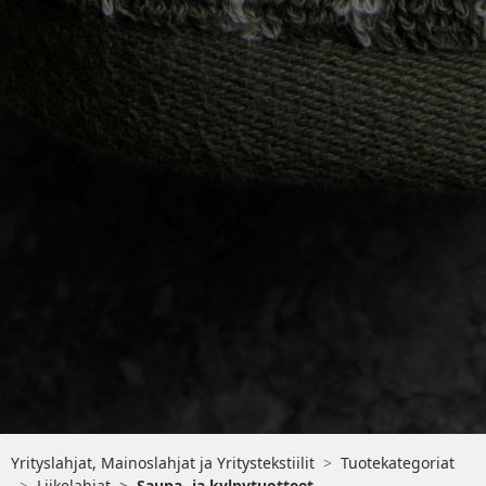
Yrityslahjat, Mainoslahjat ja Yritystekstiilit
Tuotekategoriat
Liikelahjat
Sauna- ja kylpytuotteet