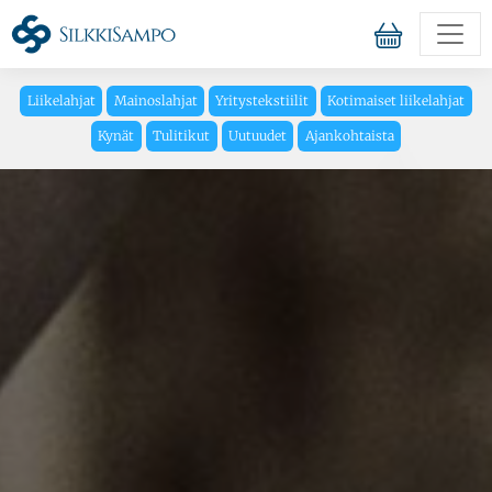
Liikelahjat
Mainoslahjat
Yritystekstiilit
Kotimaiset liikelahjat
Kynät
Tulitikut
Uutuudet
Ajankohtaista