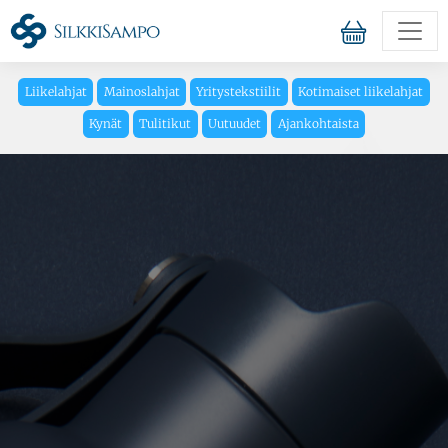
Liikelahjat
Mainoslahjat
Yritystekstiilit
Kotimaiset liikelahjat
Kynät
Tulitikut
Uutuudet
Ajankohtaista