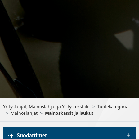
Yrityslahjat, Mainoslahjat ja Yritystekstiilit
Tuotekategoriat
Mainoslahjat
Mainoskassit ja laukut
Suodattimet