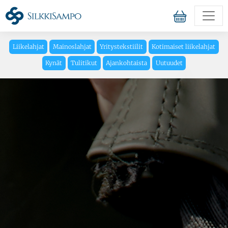
Liikelahjat
Mainoslahjat
Yritystekstiilit
Kotimaiset liikelahjat
Kynät
Tulitikut
Ajankohtaista
Uutuudet