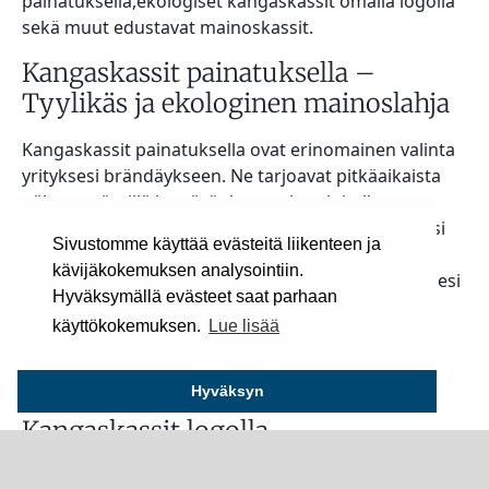
painatuksella,ekologiset kangaskassit omalla logolla
sekä muut edustavat mainoskassit.
Kangaskassit painatuksella –
Tyylikäs ja ekologinen mainoslahja
Kangaskassit painatuksella ovat erinomainen valinta
yrityksesi brändäykseen. Ne tarjoavat pitkäaikaista
näkyvyyttä, sillä kestävät kangaskassit kulkevat
mukana arjessa ja muistuttavat jatkuvasti logostasi
Sivustomme käyttää evästeitä liikenteen ja
tai viestistäsi. Ekologinen valinta, joka yhdistää
kävijäkokemuksen analysointiin.
käytännöllisyyden ja vastuullisuuden, tekee yrityksesi
Hyväksymällä evästeet saat parhaan
brändistä erottuvan ja vastuullisen. Räätälöity
käyttökokemuksen.
Lue lisää
painatus tekee kangaskassista persoonallisen ja
mieleenpainuvan mainoslahjan asiakkaillesi,
yhteistyökumppaneillesi ja työntekijöillesi.
Hyväksyn
Kangaskassit logolla
Kangaskassit logolla ovat erinomaisia