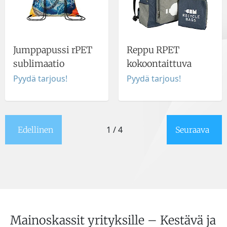
Jumppapussi rPET
Reppu RPET
sublimaatio
kokoontaittuva
Pyydä tarjous!
Pyydä tarjous!
1 / 4
Edellinen
Seuraava
Mainoskassit yrityksille – Kestävä ja