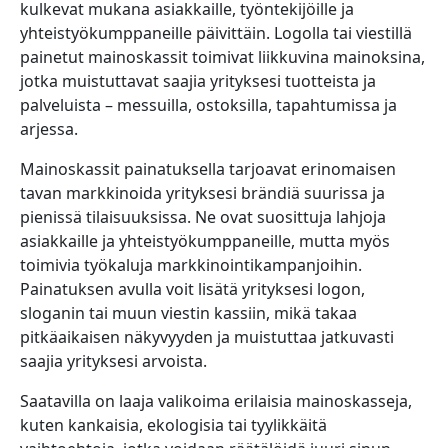
kulkevat mukana asiakkaille, työntekijöille ja
yhteistyökumppaneille päivittäin. Logolla tai viestillä
painetut mainoskassit toimivat liikkuvina mainoksina,
jotka muistuttavat saajia yrityksesi tuotteista ja
palveluista – messuilla, ostoksilla, tapahtumissa ja
arjessa.
Mainoskassit painatuksella tarjoavat erinomaisen
tavan markkinoida yrityksesi brändiä suurissa ja
pienissä tilaisuuksissa. Ne ovat suosittuja lahjoja
asiakkaille ja yhteistyökumppaneille, mutta myös
toimivia työkaluja markkinointikampanjoihin.
Painatuksen avulla voit lisätä yrityksesi logon,
sloganin tai muun viestin kassiin, mikä takaa
pitkäaikaisen näkyvyyden ja muistuttaa jatkuvasti
saajia yrityksesi arvoista.
Saatavilla on laaja valikoima erilaisia mainoskasseja,
kuten kankaisia, ekologisia tai tyylikkäitä