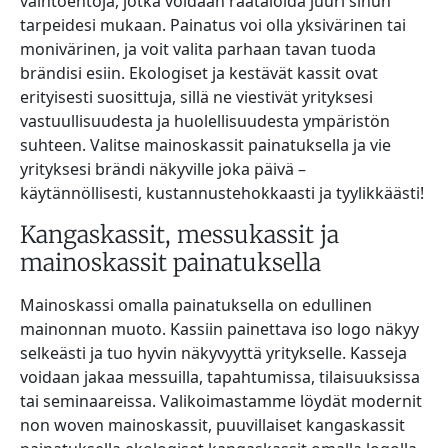
vaihtoehtoja, jotka voidaan räätälöidä juuri sinun
tarpeidesi mukaan. Painatus voi olla yksivärinen tai
monivärinen, ja voit valita parhaan tavan tuoda
brändisi esiin. Ekologiset ja kestävät kassit ovat
erityisesti suosittuja, sillä ne viestivät yrityksesi
vastuullisuudesta ja huolellisuudesta ympäristön
suhteen. Valitse mainoskassit painatuksella ja vie
yrityksesi brändi näkyville joka päivä –
käytännöllisesti, kustannustehokkaasti ja tyylikkäästi!
Kangaskassit, messukassit ja
mainoskassit painatuksella
Mainoskassi omalla painatuksella on edullinen
mainonnan muoto. Kassiin painettava iso logo näkyy
selkeästi ja tuo hyvin näkyvyyttä yritykselle. Kasseja
voidaan jakaa messuilla, tapahtumissa, tilaisuuksissa
tai seminaareissa. Valikoimastamme löydät modernit
non woven mainoskassit, puuvillaiset kangaskassit