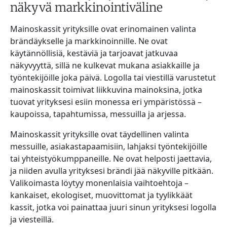
näkyvä markkinointiväline
Mainoskassit yrityksille ovat erinomainen valinta
brändäykselle ja markkinoinnille. Ne ovat
käytännöllisiä, kestäviä ja tarjoavat jatkuvaa
näkyvyyttä, sillä ne kulkevat mukana asiakkaille ja
työntekijöille joka päivä. Logolla tai viestillä varustetut
mainoskassit toimivat liikkuvina mainoksina, jotka
tuovat yrityksesi esiin monessa eri ympäristössä –
kaupoissa, tapahtumissa, messuilla ja arjessa.
Mainoskassit yrityksille ovat täydellinen valinta
messuille, asiakastapaamisiin, lahjaksi työntekijöille
tai yhteistyökumppaneille. Ne ovat helposti jaettavia,
ja niiden avulla yrityksesi brändi jää näkyville pitkään.
Valikoimasta löytyy monenlaisia vaihtoehtoja –
kankaiset, ekologiset, muovittomat ja tyylikkäät
kassit, jotka voi painattaa juuri sinun yrityksesi logolla
ja viesteillä.