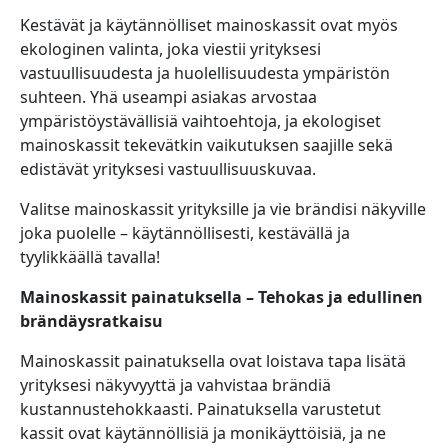
Kestävät ja käytännölliset mainoskassit ovat myös
ekologinen valinta, joka viestii yrityksesi
vastuullisuudesta ja huolellisuudesta ympäristön
suhteen. Yhä useampi asiakas arvostaa
ympäristöystävällisiä vaihtoehtoja, ja ekologiset
mainoskassit tekevätkin vaikutuksen saajille sekä
edistävät yrityksesi vastuullisuuskuvaa.
Valitse mainoskassit yrityksille ja vie brändisi näkyville
joka puolelle – käytännöllisesti, kestävällä ja
tyylikkäällä tavalla!
Mainoskassit painatuksella – Tehokas ja edullinen
brändäysratkaisu
Mainoskassit painatuksella ovat loistava tapa lisätä
yrityksesi näkyvyyttä ja vahvistaa brändiä
kustannustehokkaasti. Painatuksella varustetut
kassit ovat käytännöllisiä ja monikäyttöisiä, ja ne