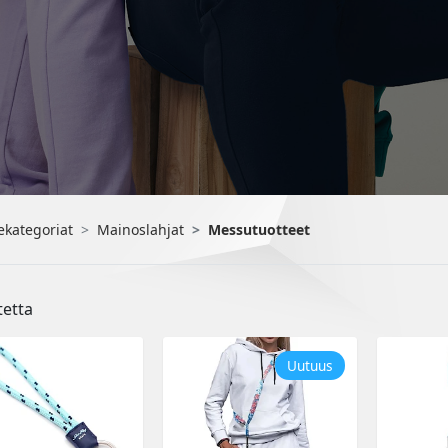
ekategoriat
Mainoslahjat
Messutuotteet
tetta
Uutuus