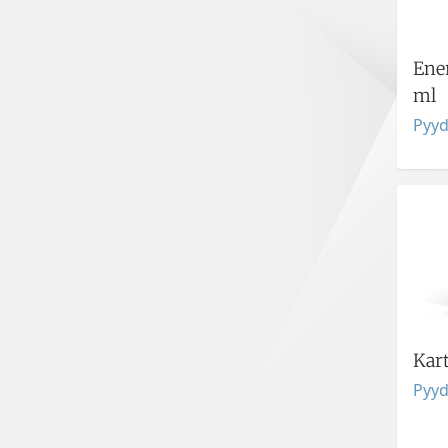
Ene
ml
Pyyd
Kar
Pyyd