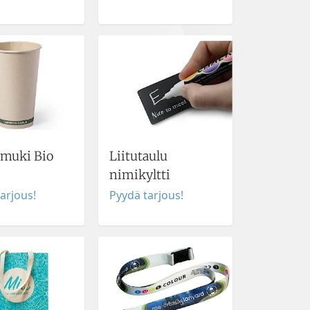
imuki Bio
Liitutaulu
nimikyltti
arjous!
Pyydä tarjous!