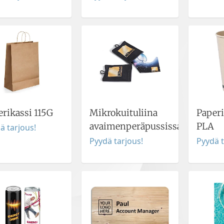
erikassi 115G
Mikrokuituliina
Paper
avaimenperäpussissa
PLA
ä tarjous!
Pyydä tarjous!
Pyydä t