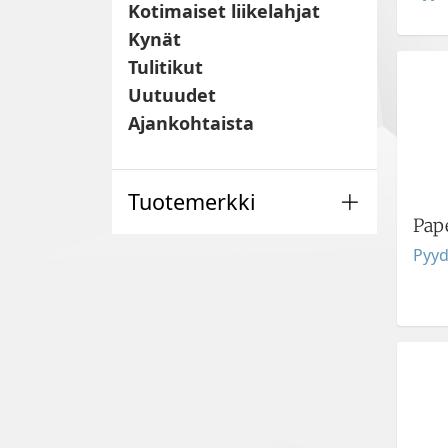
Kotimaiset liikelahjat
Kynät
Tulitikut
Uutuudet
Ajankohtaista
Tuotemerkki
Pap
Pyyd