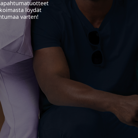
 tapahtumatuotteet
ikoimasta löydät
ahtumaa varten!