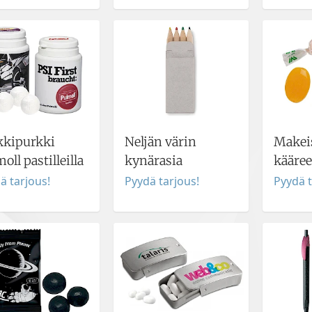
kkipurkki
Neljän värin
Makei
oll pastilleilla
kynärasia
kääree
ä tarjous!
Pyydä tarjous!
Pyydä t