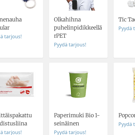
nenauha
Olkahihna
Tic Tac
ular
puhelinpidikkeellä
Pyydä t
rPET
ä tarjous!
Pyydä tarjous!
ittäispakattu
Paperimuki Bio 1-
Popco
distusliina
seinäinen
Pyydä t
ä tarjous!
Pyydä tarjous!