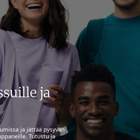
suille ja
tumissa ja jättää pysyvän
ppaneille. Tutustu ja