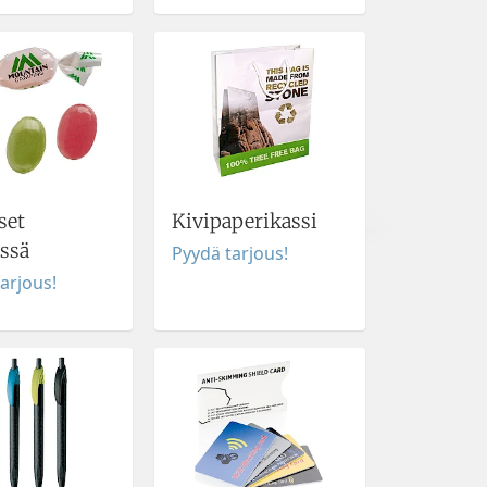
set
Kivipaperikassi
ssä
Pyydä tarjous!
arjous!