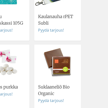
u
Kaulanauha rPET
skassi 105G
Subli
arjous!
Pyydä tarjous!
s purkka
Suklaaneliö Bio
Organic
arjous!
Pyydä tarjous!