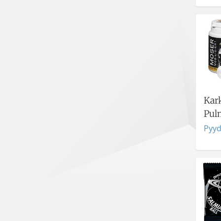
Kar
Pulm
Pyyd