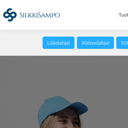
Tuo
Liikelahjat
Mainoslahjat
Yri