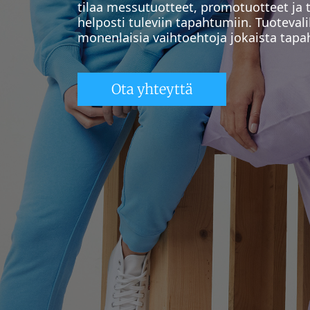
tilaa messutuotteet, promotuotteet ja
helposti tuleviin tapahtumiin. Tuoteval
monenlaisia vaihtoehtoja jokaista tap
Ota yhteyttä