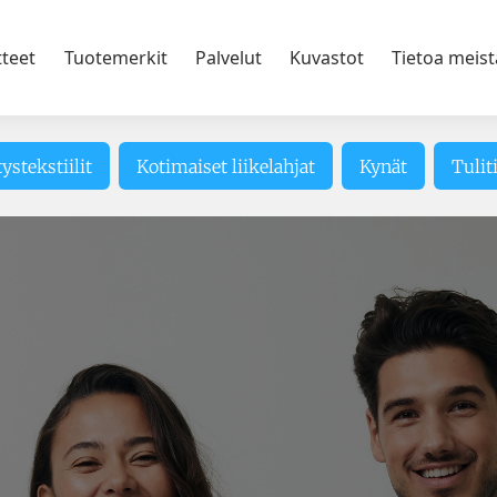
tteet
Tuotemerkit
Palvelut
Kuvastot
Tietoa meist
tystekstiilit
Kotimaiset liikelahjat
Kynät
Tulit