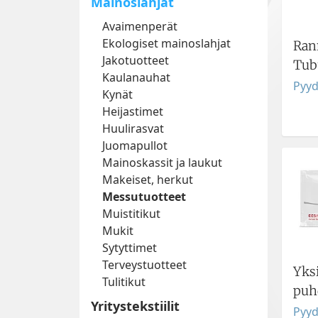
Mainoslahjat
Avaimenperät
Ekologiset mainoslahjat
Ran
Jakotuotteet
Tub
Kaulanauhat
Pyyd
Kynät
Heijastimet
Huulirasvat
Juomapullot
Mainoskassit ja laukut
Makeiset, herkut
Messutuotteet
Muistitikut
Mukit
Sytyttimet
Terveystuotteet
Yks
Tulitikut
puh
Yritystekstiilit
Pyyd