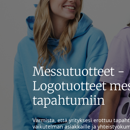
Messutuotteet -
Logotuotteet mes
tapahtumiin
Varmista, että yrityksesi erottuu tapah
vaikutelman asiakkaille ja yhteistyökum