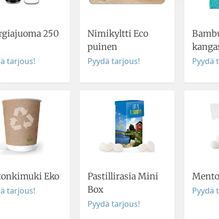
rgiajuoma 250
Nimikyltti Eco
Bamb
puinen
kanga
ä tarjous!
Pyydä tarjous!
Pyydä t
tonkimuki Eko
Pastillirasia Mini
Mento
Box
ä tarjous!
Pyydä t
Pyydä tarjous!