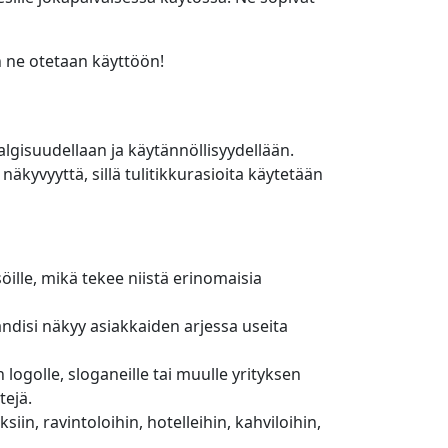
kun ne otetaan käyttöön!
algisuudellaan ja käytännöllisyydellään.
näkyvyyttä, sillä tulitikkurasioita käytetään
söille, mikä tekee niistä erinomaisia
rändisi näkyy asiakkaiden arjessa useita
logolle, sloganeille tai muulle yrityksen
tejä.
siin, ravintoloihin, hotelleihin, kahviloihin,