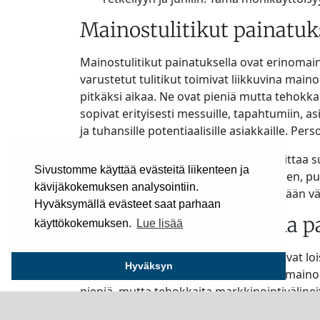
Mainostulitikut painatuk
Mainostulitikut painatuksella ovat erinomaine
varustetut tulitikut toimivat liikkuvina main
pitkäksi aikaa. Ne ovat pieniä mutta tehokkai
sopivat erityisesti messuille, tapahtumiin, as
ja tuhansille potentiaalisille asiakkaille. Pers
Mainostulitikut on sytyttävä tapa tavoittaa 
Sivustomme käyttää evästeitä liikenteen ja
Kesällä tulitikkuja käytetään grillaukseen, p
kävijäkokemuksen analysointiin.
toiveidesi mukaan ja voit valita tikun pää
Hyväksymällä evästeet saat parhaan
Mainostulitikut omalla p
käyttökokemuksen.
Lue lisää
Mainostulitikut omalla painatuksella ovat lois
Hyväksyn
varustetut tulitikut toimivat liikkuvina maino
pieniä, mutta tehokkaita markkinointivälineit