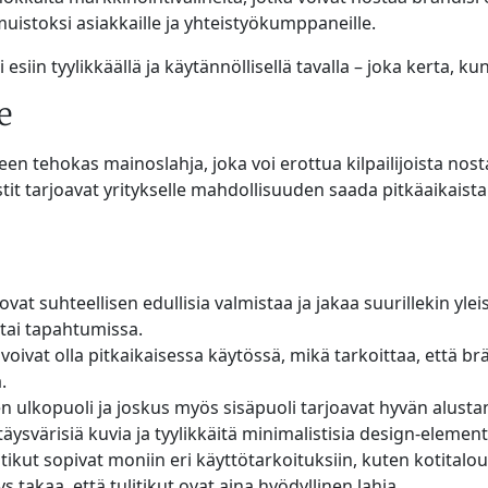
 muistoksi asiakkaille ja yhteistyökumppaneille.
i esiin tyylikkäällä ja käytännöllisellä tavalla – joka kerta, 
e
en tehokas mainoslahja, joka voi erottua kilpailijoista nost
tit tarjoavat yritykselle mahdollisuuden saada pitkäaikaista 
 ovat suhteellisen edullisia valmistaa ja jakaa suurillekin ylei
 tai tapahtumissa.
 voivat olla pitkaikaisessa käytössä, mikä tarkoittaa, että b
ä.
n ulkopuoli ja joskus myös sisäpuoli tarjoavat hyvän alustan 
täysvärisiä kuvia ja tyylikkäitä minimalistisia design-element
itikut sopivat moniin eri käyttötarkoituksiin, kuten kotitalouk
s takaa, että tulitikut ovat aina hyödyllinen lahja.