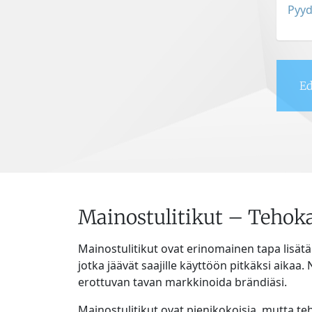
Pyyd
Ed
Mainostulitikut – Tehoka
Mainostulitikut ovat erinomainen tapa lisätä
jotka jäävät saajille käyttöön pitkäksi aikaa.
erottuvan tavan markkinoida brändiäsi.
Mainostulitikut ovat pienikokoisia, mutta teh