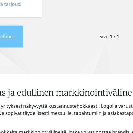
ä tarjous!
Sivu
1 / 1
ellinen
s ja edullinen markkinointiväline
 yrityksesi näkyvyyttä kustannustehokkaasti. Logolla varuste
 Ne sopivat täydellisesti messuille, tapahtumiin ja asiakastap
okkaita markkinointivälineitä, jotka voivat nostaa brändisi 