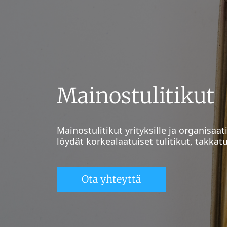
Mainostulitikut
Mainostulitikut yrityksille ja organisaa
löydät korkealaatuiset tulitikut, takkatu
Ota yhteyttä