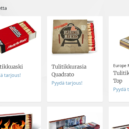
etta
Europe 
itikkuaski
Tulitikkurasia
Tuliti
Quadrato
ä tarjous!
Top
Pyydä tarjous!
Pyydä t