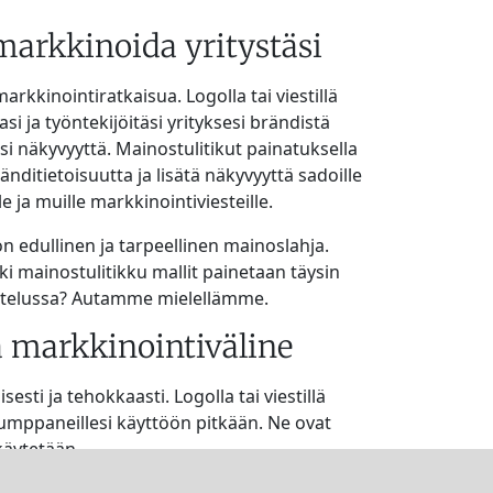
markkinoida yritystäsi
rkkinointiratkaisua. Logolla tai viestillä
i ja työntekijöitäsi yrityksesi brändistä
si näkyvyyttä. Mainostulitikut painatuksella
änditietoisuutta ja lisätä näkyvyyttä sadoille
le ja muille markkinointiviesteille.
n edullinen ja tarpeellinen mainoslahja.
kki mainostulitikku mallit painetaan täysin
nittelussa? Autamme mielellämme.
ä markkinointiväline
esti ja tehokkaasti. Logolla tai viestillä
yökumppaneillesi käyttöön pitkään. Ne ovat
käytetään.