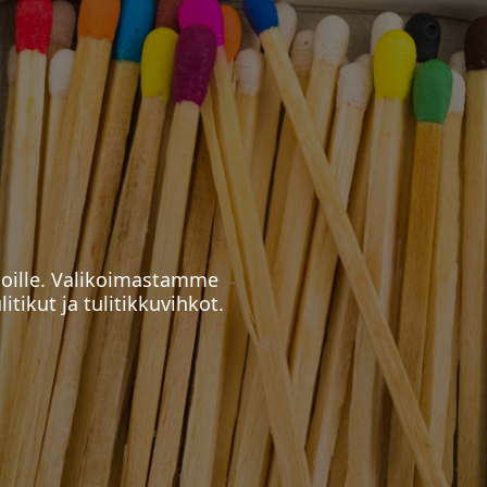
tioille. Valikoimastamme
litikut ja tulitikkuvihkot.