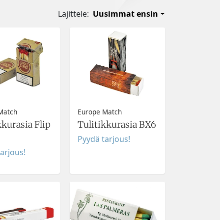
Lajittele:
Uusimmat ensin
Match
Europe Match
kkurasia Flip
Tulitikkurasia BX6
Pyydä tarjous!
arjous!