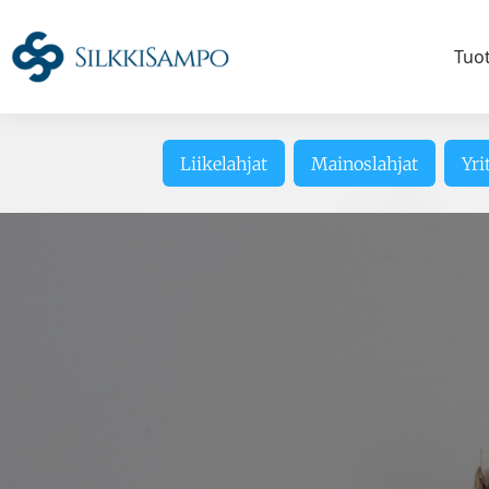
Tuo
Liikelahjat
Mainoslahjat
Yri