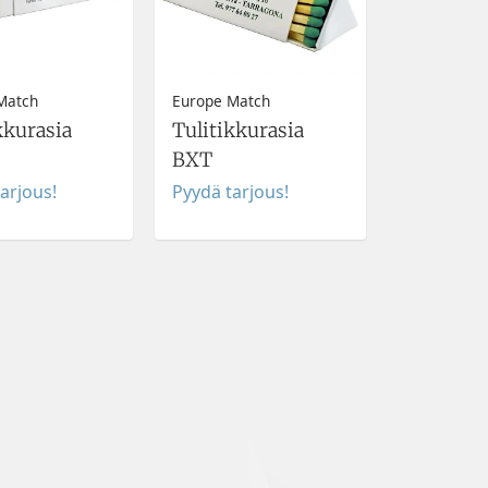
Match
Europe Match
kkurasia
Tulitikkurasia
BXT
arjous!
Pyydä tarjous!