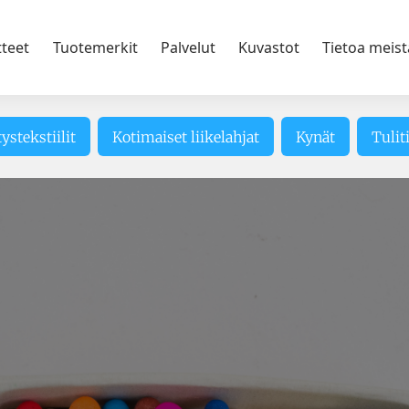
tteet
Tuotemerkit
Palvelut
Kuvastot
Tietoa meist
tystekstiilit
Kotimaiset liikelahjat
Kynät
Tulit