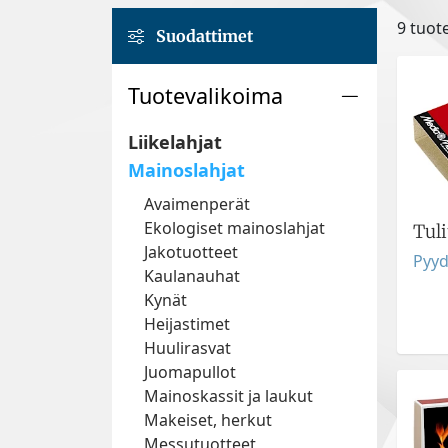
9 tuot
Suodattimet
Tuotevalikoima
Liikelahjat
Mainoslahjat
Avaimenperät
Ekologiset mainoslahjat
Tul
Jakotuotteet
Pyyd
Kaulanauhat
Kynät
Heijastimet
Huulirasvat
Juomapullot
Mainoskassit ja laukut
Makeiset, herkut
Messutuotteet