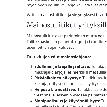
myös hyvin edullisiksi lahjoiksi, jotka jäävät
Valitse mainostulitikut ja vie yrityksesi bränd
Mainostulitikut yrityksill
Mainostulitikut ovat perinteinen mutta edelle
Tulitikkuaskeihin painetut logot ja brändivies
usein pitkän ajan kuluessa.
Tulitikkujen edut mainoslahjana:
Edullinen ja laajalle jaettava:
Tulitikut
massajakolahjoja, esimerkiksi messuilla
Pitkäaikainen näkyvyys:
Tulitikkuaskit
kertoja, erityisesti kodeissa ja yrityksiss
Helposti brändättävä:
Tulitikkurasioide
viestinnälle. Askeihin voidaan painattaa 
Monipuolisuus ja käytännöllisyys:
Tul
retkeilyyn ja juhliin. Tämä monikäyttöisyy