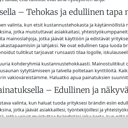
sella – Tehokas ja edullinen tapa 
n valinta, kun etsit kustannustehokasta ja käytännöllistä ma
oksina, jotka muistuttavat asiakkaitasi, yhteistyökumppaneitas
ta mainoslahjoja, jotka jäävät käyttöön ja edistävät yritykse
iakastapaamisiin ja lahjaksi. Ne ovat edullinen tapa luoda br
onoidut tulitikut tarjoavat runsaasti tilaa logolle, iskulauseel
suuria kohderyhmiä kustannustehokkaasti. Mainostulitikut o
uusaunan sytyttämiseen ja talvella poltetaan kynttilöitä. Kai
n värin vakioväreistämme. Haluatko apua painatuksien suun
ainatuksella – Edullinen ja näkyv
tava valinta, kun haluat tuoda yrityksesi brändin esiin edullis
ksina, jotka jäävät asiakkaillesi, työntekijöillesi ja yhteist
ä, jotka voivat muistuttaa brändistäsi joka kerta, kun niitä 