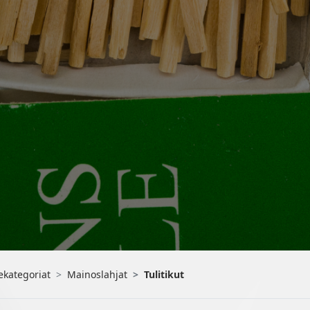
ekategoriat
Mainoslahjat
Tulitikut