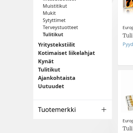
Muistitikut
Mukit
Sytyttimet
Terveystuotteet
Euro
Tulitikut
Tul
Pyyd
Yritystekstiilit
Kotimaiset liikelahjat
Kynät
Tulitikut
Ajankohtaista
Uutuudet
Tuotemerkki
Euro
Tuli