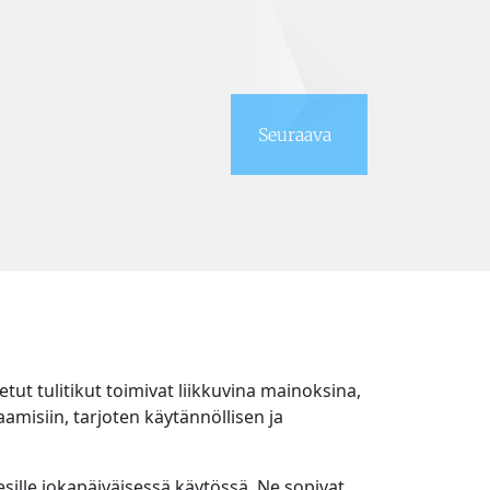
Seuraava
tut tulitikut toimivat liikkuvina mainoksina,
aamisiin, tarjoten käytännöllisen ja
esille jokapäiväisessä käytössä. Ne sopivat