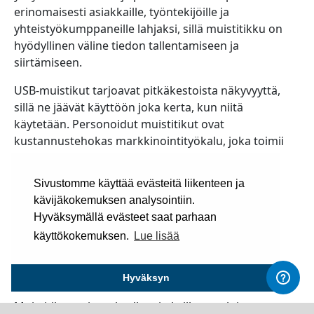
erinomaisesti asiakkaille, työntekijöille ja
yhteistyökumppaneille lahjaksi, sillä muistitikku on
hyödyllinen väline tiedon tallentamiseen ja
siirtämiseen.
USB-muistikut tarjoavat pitkäkestoista näkyvyyttä,
sillä ne jäävät käyttöön joka kerta, kun niitä
käytetään. Personoidut muistitikut ovat
kustannustehokas markkinointityökalu, joka toimii
liikkuvana mainoksena. Niitä voidaan räätälöidä
yrityksesi ilmeen mukaisiksi, ja valikoimasta löytyy
Sivustomme käyttää evästeitä liikenteen ja
useita eri kokoja ja muotoja, jotka sopivat eri
kävijäkokemuksen analysointiin.
tarpeisiin ja budjetteihin.
Hyväksymällä evästeet saat parhaan
Muistitikut painatuksella
käyttökokemuksen.
Lue lisää
yrityksille – Tehokas ja
käytännöllinen markkinointiväline
Hyväksyn
Muistitikut painatuksella yrityksille ovat loistava