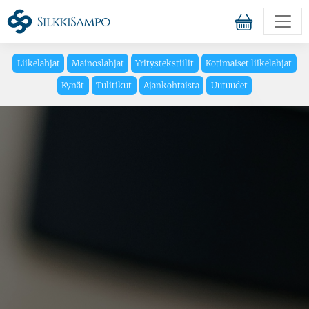
Liikelahjat
Mainoslahjat
Yritystekstiilit
Kotimaiset liikelahjat
Kynät
Tulitikut
Ajankohtaista
Uutuudet