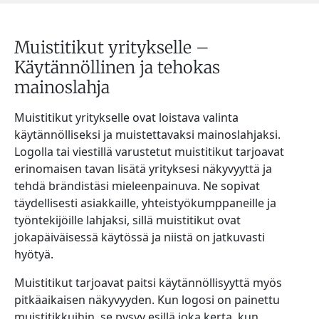
Muistitikut yritykselle –
Käytännöllinen ja tehokas
mainoslahja
Muistitikut yritykselle ovat loistava valinta
käytännölliseksi ja muistettavaksi mainoslahjaksi.
Logolla tai viestillä varustetut muistitikut tarjoavat
erinomaisen tavan lisätä yrityksesi näkyvyyttä ja
tehdä brändistäsi mieleenpainuva. Ne sopivat
täydellisesti asiakkaille, yhteistyökumppaneille ja
työntekijöille lahjaksi, sillä muistitikut ovat
jokapäiväisessä käytössä ja niistä on jatkuvasti
hyötyä.
Muistitikut tarjoavat paitsi käytännöllisyyttä myös
pitkäaikaisen näkyvyyden. Kun logosi on painettu
muistitikkuihin, se pysyy esillä joka kerta, kun