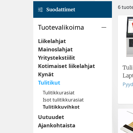
6 tuot
Suodattimet
Tuotevalikoima
Liikelahjat
Mainoslahjat
Yritystekstiilit
Kotimaiset liikelahjat
Tul
Kynät
Lap
Tulitikut
Pyyd
Tulitikkurasiat
Isot tulitikkurasiat
Tulitikkuvihkot
Uutuudet
Ajankohtaista