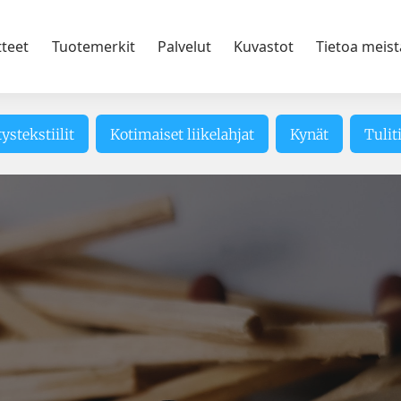
tteet
Tuotemerkit
Palvelut
Kuvastot
Tietoa meist
tystekstiilit
Kotimaiset liikelahjat
Kynät
Tulit