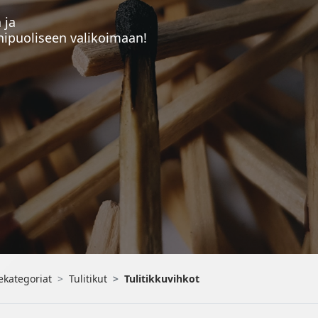
 ja
nipuoliseen valikoimaan!
ekategoriat
Tulitikut
Tulitikkuvihkot