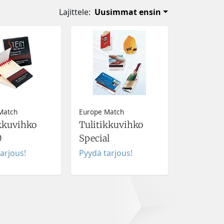
Lajittele:
Uusimmat ensin
Match
Europe Match
kkuvihko
Tulitikkuvihko
0
Special
arjous!
Pyydä tarjous!