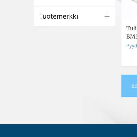
Tuotemerkki
Tul
BM
Pyyd
Ed