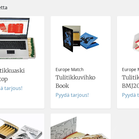
etta
Europe Match
Europe 
itikkuaski
Tulitikkuvihko
Tuliti
top
Book
BMJ2
ä tarjous!
Pyydä tarjous!
Pyydä t