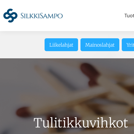
Tuo
Liikelahjat
Mainoslahjat
Yri
Tulitikkuvihkot