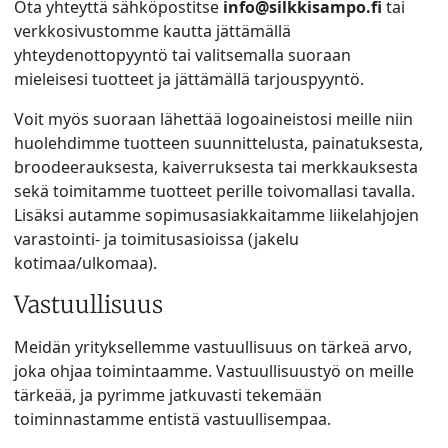
Ota yhteyttä sähköpostitse
info@silkkisampo.fi
tai
verkkosivustomme kautta jättämällä
yhteydenottopyyntö tai valitsemalla suoraan
mieleisesi tuotteet ja jättämällä tarjouspyyntö.
Voit myös suoraan lähettää logoaineistosi meille niin
huolehdimme tuotteen suunnittelusta, painatuksesta,
broodeerauksesta, kaiverruksesta tai merkkauksesta
sekä toimitamme tuotteet perille toivomallasi tavalla.
Lisäksi autamme sopimusasiakkaitamme liikelahjojen
varastointi- ja toimitusasioissa (jakelu
kotimaa/ulkomaa).
Vastuullisuus
Meidän yrityksellemme vastuullisuus on tärkeä arvo,
joka ohjaa toimintaamme. Vastuullisuustyö on meille
tärkeää, ja pyrimme jatkuvasti tekemään
toiminnastamme entistä vastuullisempaa.