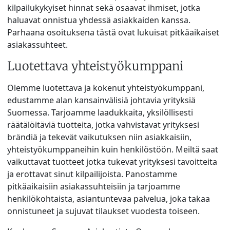
kilpailukykyiset hinnat sekä osaavat ihmiset, jotka
haluavat onnistua yhdessä asiakkaiden kanssa.
Parhaana osoituksena tästä ovat lukuisat pitkäaikaiset
asiakassuhteet.
Luotettava yhteistyökumppani
Olemme luotettava ja kokenut yhteistyökumppani,
edustamme alan kansainvälisiä johtavia yrityksiä
Suomessa. Tarjoamme laadukkaita, yksilöllisesti
räätälöitäviä tuotteita, jotka vahvistavat yrityksesi
brändiä ja tekevät vaikutuksen niin asiakkaisiin,
yhteistyökumppaneihin kuin henkilöstöön. Meiltä saat
vaikuttavat tuotteet jotka tukevat yrityksesi tavoitteita
ja erottavat sinut kilpailijoista. Panostamme
pitkäaikaisiin asiakassuhteisiin ja tarjoamme
henkilökohtaista, asiantuntevaa palvelua, joka takaa
onnistuneet ja sujuvat tilaukset vuodesta toiseen.