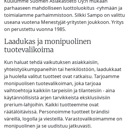
Kuulumme Suomen Asiakastieto Oy:n mukaan
parhaaseen mahdolliseen luottoluokitus -ryhmään ja
toimialamme parhaimmistoon. Silkki Sampo on valittu
useana vuotena Menestyjät-yritysten joukkoon. Yritys
on perustettu vuonna 1985.
Laadukas ja monipuolinen
tuotevalikoima
Kun haluat tehdä vaikutuksen asiakkaisiin,
yhteistyökumppaneihin tai henkilöstöön, laadukkaat
ja huolella valitut tuotteet ovat ratkaisu. Tarjoamme
monipuolisen tuotevalikoiman, joka tarjoaa
vaihtoehtoja kaikkiin tarpeisiin ja tilanteisiin - aina
käytännöllisistä arjen tarvikkeista eksklusiivisiin
prerium-lahjoihin. Kaikki tuotteemme ovat
räätälöitävissä. Personoimme tuotteet brändisi
väreillä, logolla ja viesteillä. Varastovalikoimamme on
monipuolinen ja se uudistuu jatkuvasti.