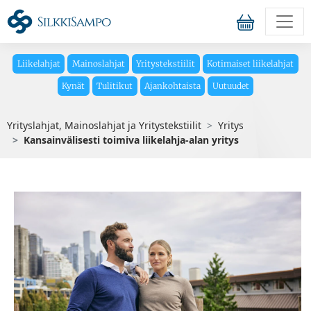
Liikelahjat
Mainoslahjat
Yritystekstiilit
Kotimaiset liikelahjat
Kynät
Tulitikut
Ajankohtaista
Uutuudet
Yrityslahjat, Mainoslahjat ja Yritystekstiilit
Yritys
Kansainvälisesti toimiva liikelahja-alan yritys