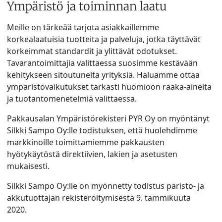
Ympäristö ja toiminnan laatu
Meille on tärkeää tarjota asiakkaillemme
korkealaatuisia tuotteita ja palveluja, jotka täyttävät
korkeimmat standardit ja ylittävät odotukset.
Tavarantoimittajia valittaessa suosimme kestävään
kehitykseen sitoutuneita yrityksiä. Haluamme ottaa
ympäristövaikutukset tarkasti huomioon raaka-aineita
ja tuotantomenetelmiä valittaessa.
Pakkausalan Ympäristörekisteri PYR Oy on myöntänyt
Silkki Sampo Oy:lle todistuksen, että huolehdimme
markkinoille toimittamiemme pakkausten
hyötykäytöstä direktiivien, lakien ja asetusten
mukaisesti.
Silkki Sampo Oy:lle on myönnetty todistus paristo- ja
akkutuottajan rekisteröitymisestä 9. tammikuuta
2020.